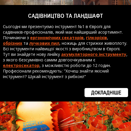
САДІВНИЦТВО ТА ЛАНДШАФТ
Сьогодні ми презентуємо інструмент №1 в Європі для
садівників-професіоналів, який має найширший асортимент.
Починаючи з
ергономічних секаторів
,
гілкорізів
,
обрізних
та
лучкових пил
, ножиць для стрижки живоплоту.
Всі інструменти найвищої якості з виробництвом в Європі.
Тут ви знайдете нову лінійку
акумуляторного інструменту
,
з якого безсумнівно самим довгоочікуваним є
електросекатор
, з можливістю роботи до 12 годин.
Професіонали рекомендують: "Хочеш знайти якісний
інструмент? Шукай інструмент з рибкою!"
ДОКЛАДНІШЕ