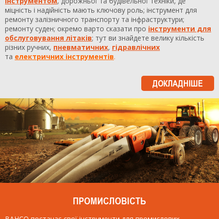
інструментом
, дорожньої та будівельної техніки, де
міцність і надійність мають ключову роль; інструмент для
ремонту залізничного транспорту та інфраструктури;
ремонту суден; окремо варто сказати про
інструменти для
обслуговування літаків
; тут ви знайдете велику кількість
різних ручних,
пневматичних
,
гідравлічних
та
електричних інструментів
.
ДОКЛАДНІШЕ
ПРОМИСЛОВІСТЬ
BAHCO постачає свої інструменти для промислових