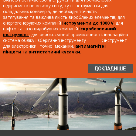
підприємств по всьому світу, тут і інструменти для
складальних конвеєрів, де необхідні точність
затягування та важлива якість вироблених елементів; для
енергогенеруючих компаній
інструменти до 1000 V
; для
нафто та газо видобувних компаній
іскробезпечний
інструмент
; для аерокосмічної промисловості, інноваційна
система обліку і зберігання інструменту
BETMC
; інструмент
для електроніки і точної механіки,
антимагнітні
пінцети
та
антистатичні кусачки
.
ДОКЛАДНІШЕ