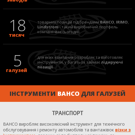
18
товарних позицій під брендами
BAHCO
,
IRIMO
,
Lindstrom
- такий виробничий портфель
компанії має сьогодні.
тисяч
5
для яких компания розробляє та виготовляє
инструменти, у багатьох займає
лідируючі
позиції
.
галузей
ІНСТРУМЕНТИ
BAHCO
ДЛЯ ГАЛУЗЕЙ
ТРАНСПОРТ
BAHCO виробляє високоякісний інструмент для технічного
обслуговування і ремонту автомобілів та вантажівок
візки з