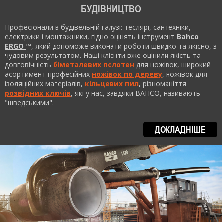
БУДІВНИЦТВО
Професіонали в будівельній галузі: теслярі, сантехніки,
електрики і монтажники, гідно оцінять інструмент
Bahco
ERGO
™
, який допоможе виконати роботи швидко та якісно, з
чудовим результатом. Наші клієнти вже оцінили якість та
довговічність
біметалевих полотен
для ножівок, широкий
асортимент професійних
ножівок по дереву
, ножівок для
ізоляційних матеріалів,
кільцевих пил
, різноманіття
розвідних ключів
, які у нас, завдяки BAHCO, називають
"шведськими".
ДОКЛАДНІШЕ