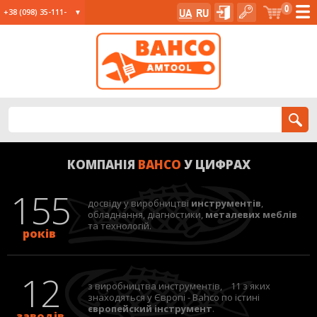
0
UA
RU
+38 (098) 35-111-
35
+38 (067) 23-555-
11
+38 (067) 24-285-
12
КОМПАНІЯ
BAHCO
У ЦИФРАХ
155
досвіду у виробництві
инструментів
,
обладнання, діагностики,
металевих
меблів
та
технологій.
років
12
з виробництва инструментів, 11 з яких
знаходяться у Європі - Bahco по істині
європейский інструмент
.
заводів