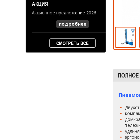
АКЦИЯ
Акционное предложение 2026
подробнее
СМОТРЕТЬ ВСЕ
ПОЛНОЕ
Пневмог
Двухст
компак
домкра
тележк
удлиня
эргоно