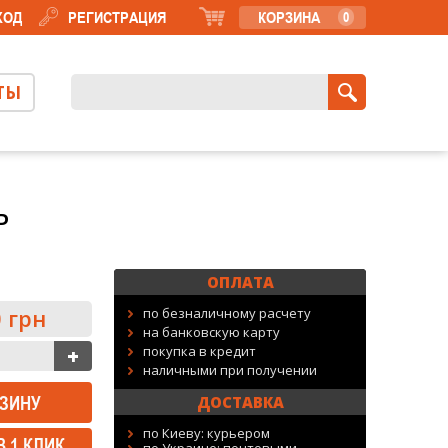
ХОД
РЕГИСТРАЦИЯ
КОРЗИНА
0
ТЫ
P
ОПЛАТА
 грн
по безналичному расчету
на банковскую карту
покупка в кредит
наличными при получении
ДОСТАВКА
по Киеву: курьером
В 1 КЛИК