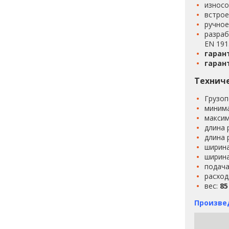
износо
встрое
ручное
разраб
EN 191
гаран
гаран
Техниче
Грузо
миним
максим
длина 
длина 
ширин
ширина
подача
расход
вес:
85
Произвед