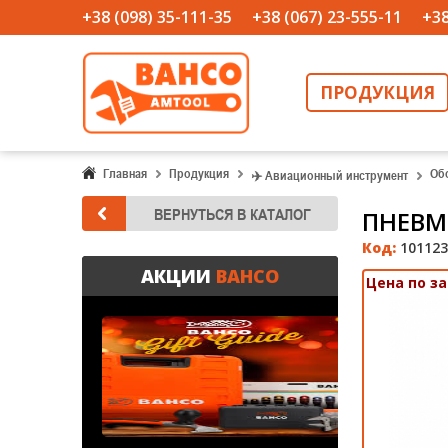
+38 (098) 35-111-35
+38 (067) 23-555-11
+38
ПРОДУКЦИЯ
Главная
Продукция
Об
✈️ Авиационный инструмент
ПНЕВМ
Код:
101123
АКЦИИ
BAHCO
Цена по з