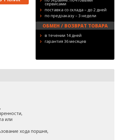
по Украине: почтовыми
сервисами
поставка со склада – до 2 дней
по предзаказу – 3 недели
ОБМЕН / ВОЗВРАТ ТОВАРА
в течении 14 дней
гарантия 36 месяцев
,
вренности,
та или
ьзование хода поршня,