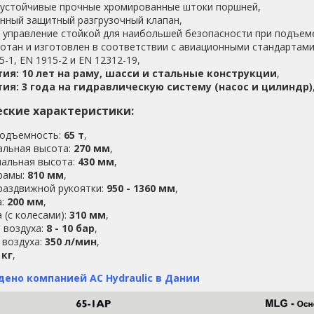
устойчивые прочные хромированные штоки поршней,
нный защитный разгрузочный клапан,
 управление стойкой для наибольшей безопасности при подъеме
отан и изготовлен в соответствии с авиационными стандартами
5-1, EN 1915-2 и EN 12312-19,
тия: 10 лет на раму, шасси и стальные конструкции
,
тия: 3 года на гидравлическую систему (насос и цилиндр)
ские характеристики:
подъемность:
65 т
,
альная высота:
270 мм
,
альная высота:
430 мм
,
рамы:
810 мм
,
раздвижной рукоятки:
950 - 1360 мм
,
а:
200 мм
,
 (с колесами):
310 мм
,
 воздуха:
8 - 10 бар
,
 воздуха:
350 л/мин
,
 кг
,
ено компанией AC Hydraulic в Дании