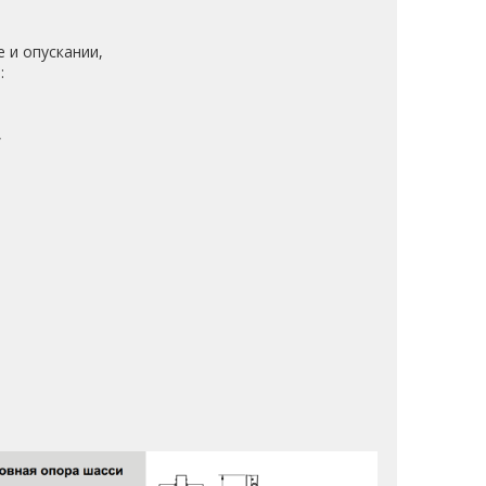
 и опускании,
:
,