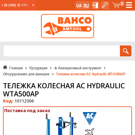
0
UA
RU
+38 (098) 35-111-
35
+38 (067) 23-555-
11
+38 (067) 24-285-
12
Главная
Продукция
✈️ Авиационный инструмент
Оборудование для авиации
Тележка колесная AC Hydraulic WTA500AP
ТЕЛЕЖКА КОЛЕСНАЯ AC HYDRAULIC
WTA500AP
Код:
10112306
Поставка под заказ