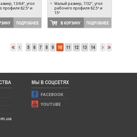
змер, 13/64", угол
Малый размер, 7/32", угол
о профиля 82.5º и
рабочего профиля 82.5º и
15º
РЗИНУ
ПОДРОБНЕЕ
В КОРЗИНУ
ПОДРОБНЕЕ
5
6
7
8
9
10
11
12
13
14
СТВА
МЫ В СОЦСЕТЯХ
FACEBOOK
YOUTUBE
om.ua