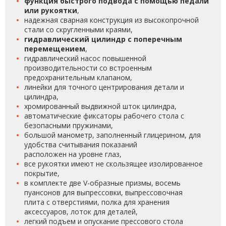
функция быстрого подвода с помощью педали
или рукоятки
,
надежная сварная конструкция из высокопрочной
стали со скругленными краями,
гидравлический
цилиндр c поперечным
перемещением
,
гидравлический насос повышенной
производительности со встроенным
предохранительным клапаном,
линейки для точного центрирования детали и
цилиндра,
хромированный выдвижной шток цилиндра,
автоматические фиксаторы рабочего стола с
безопасными пружинами,
большой манометр, заполненный глицерином, для
удобства считывания показаний
расположен на уровне глаз,
все рукоятки имеют не скользящее изолированное
покрытие,
в комплекте две V-образные призмы, восемь
пуансонов для выпрессовки, выпрессовочная
плита с отверстиями, полка для хранения
аксессуаров, лоток для деталей,
легкий подъем и опускание прессового стола