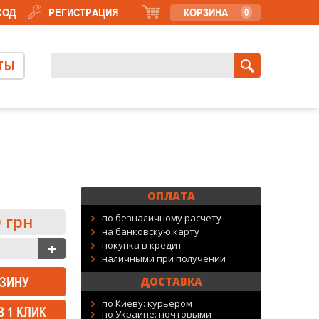
ХОД
РЕГИСТРАЦИЯ
КОРЗИНА
0
ТЫ
ОПЛАТА
 грн
по безналичному расчету
на банковскую карту
покупка в кредит
наличными при получении
ДОСТАВКА
по Киеву: курьером
В 1 КЛИК
по Украине: почтовыми