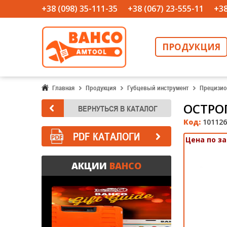
+38 (098) 35-111-35
+38 (067) 23-555-11
+38
ПРОДУКЦИЯ
Главная
Продукция
Губцевый инструмент
Прецизио
ОСТРО
Код:
101126
PDF КАТАЛОГИ
Цена по з
АКЦИИ
BAHCO