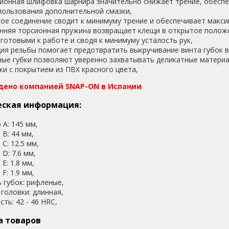
ионная шлифовка шарнира значительно снижает трение, обеспе
пользования дополнительной смазки,
ое соединение сводит к минимуму трение и обеспечивает макси
нняя торсионная пружина возвращает клещи в открытое полож
 готовыми к работе и сводя к минимуму усталость рук,
ия резьбы помогает предотвратить выкручивание винта губок в
ые губки позволяют уверенно захватывать деликатные материа
ки с покрытием из ПВХ красного цвета,
дено компанией SNAP-ON в Испании
еская информация:
 А: 145 мм,
 B: 44 мм,
 C: 12.5 мм,
 D: 7.6 мм,
E: 1.8 мм,
F: 1.9 мм,
 губок: рифленые,
головки: длинная,
сть: 42 - 46 HRC,
а товаров