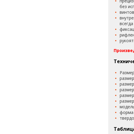
прециз
без ис
винтов
внутре
всегда
фиксац
рифлен
рукоят
Произве
Технич
Размер
размер
размер
размер
размер 
размер 
модель
форма 
твердо
Таблиц