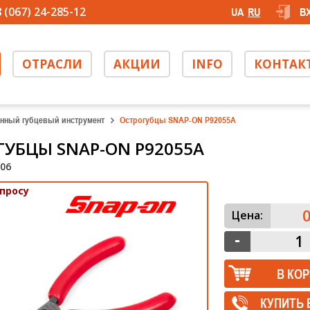
 (067) 24-285-12
UA
RU
В
ОТРАСЛИ
АКЦИИ
INFO
КОНТАК
нный губцевый инструмент
Острогубцы SNAP-ON P92055A
ГУБЦЫ SNAP-ON P92055A
06
апросу
0
Цена:
КУПИТЬ 