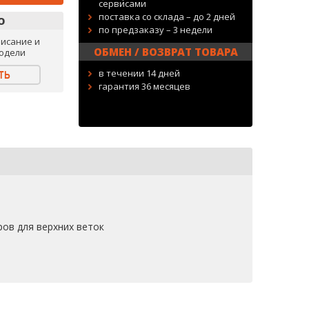
сервисами
поставка со склада – до 2 дней
О
по предзаказу – 3 недели
исание и
ОБМЕН / ВОЗВРАТ ТОВАРА
одели
в течении 14 дней
ТЬ
гарантия 36 месяцев
ров для верхних веток