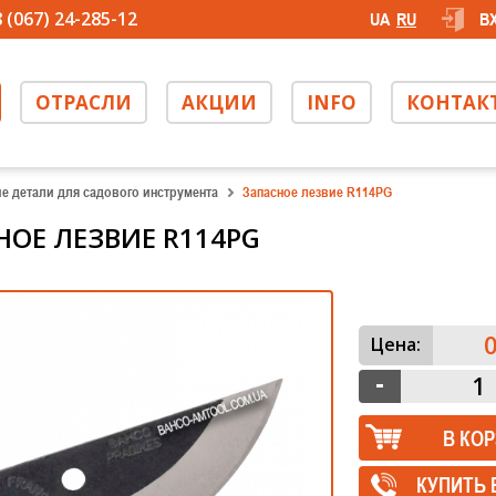
 (067) 24-285-12
UA
RU
В
ОТРАСЛИ
АКЦИИ
INFO
КОНТАК
е детали для садового инструмента
Запасное лезвие R114PG
НОЕ ЛЕЗВИЕ R114PG
0
Цена:
КУПИТЬ 