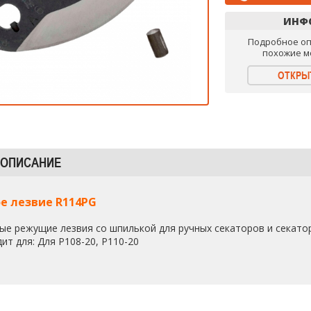
ИНФ
Подробное оп
похожие м
ОТКРЫ
 ОПИСАНИЕ
е лезвие R114PG
ые режущие лезвия со шпилькой для ручных секаторов и секато
ит для: Для P108-20, P110-20