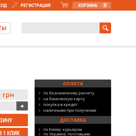
ХОД
РЕГИСТРАЦИЯ
КОРЗИНА
0
ТЫ
ОПЛАТА
 грн
по безналичному расчету
на банковскую карту
покупка в кредит
наличными при получении
ДОСТАВКА
по Киеву: курьером
В 1 КЛИК
по Украине: почтовыми