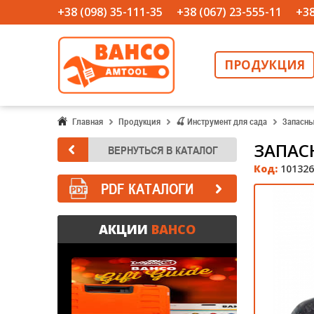
+38 (098) 35-111-35
+38 (067) 23-555-11
+38
ПРОДУКЦИЯ
Главная
Продукция
🍒 Инструмент для сада
Запасны
ЗАПАС
Код:
101326
PDF КАТАЛОГИ
АКЦИИ
BAHCO