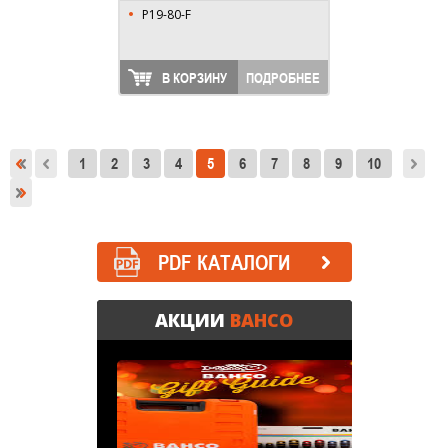
P19-80-F
В КОРЗИНУ
ПОДРОБНЕЕ
1
2
3
4
5
6
7
8
9
10
PDF КАТАЛОГИ
АКЦИИ
BAHCO