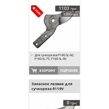
1103
грн
1305
грн
Для сучкорезов P160-SL-60,
P160-SL-75, P160-SL-90
В КОРЗИНУ
ПОДРОБНЕЕ
Запасное лезвие для
сучкореза R119V
0
грн