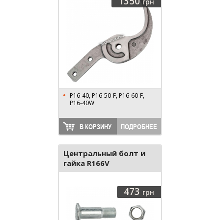
1350
грн
P16-40, P16-50-F, P16-60-F,
P16-40W
В КОРЗИНУ
ПОДРОБНЕЕ
Центральный болт и
гайка R166V
473
грн