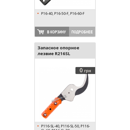
P16-40, P16-50-F, P16-60-F
В КОРЗИНУ
ПОДРОБНЕЕ
Запасное опорное
лезвие R216SL
0
грн
P116-SL-40, P116-SL-50, P116-