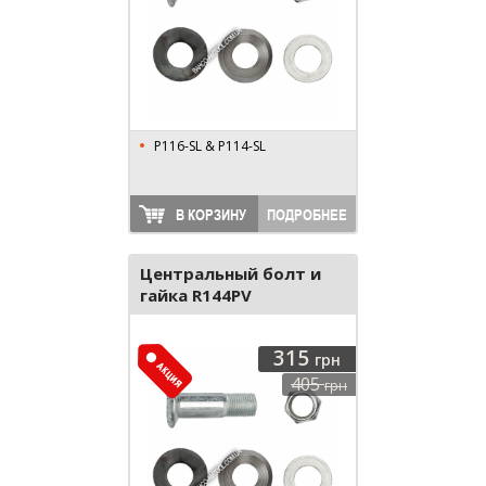
P116-SL & P114-SL
В КОРЗИНУ
ПОДРОБНЕЕ
Центральный болт и
гайка R144PV
315
грн
405
грн