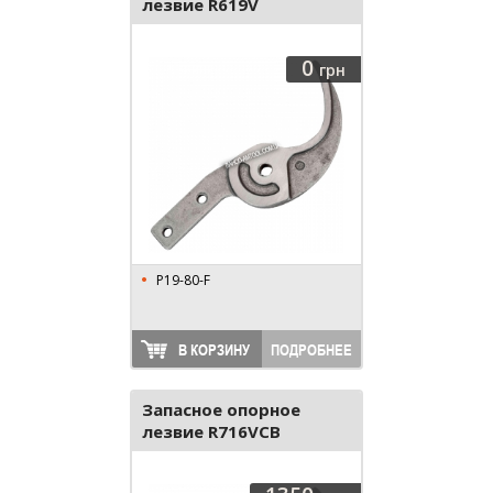
лезвие R619V
0
грн
P19-80-F
В КОРЗИНУ
ПОДРОБНЕЕ
Запасное опорное
лезвие R716VCB