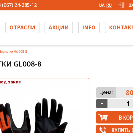
 (067) 24-285-12
UA
RU
В
ОТРАСЛИ
АКЦИИ
INFO
КОНТАК
Перчатки GL008-8
КИ GL008-8
под заказ
80
Цена:
КУПИТЬ 