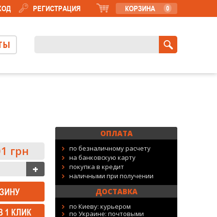
ХОД
РЕГИСТРАЦИЯ
КОРЗИНА
0
ТЫ
ОПЛАТА
1 грн
по безналичному расчету
на банковскую карту
покупка в кредит
наличными при получении
ДОСТАВКА
по Киеву: курьером
В 1 КЛИК
по Украине: почтовыми