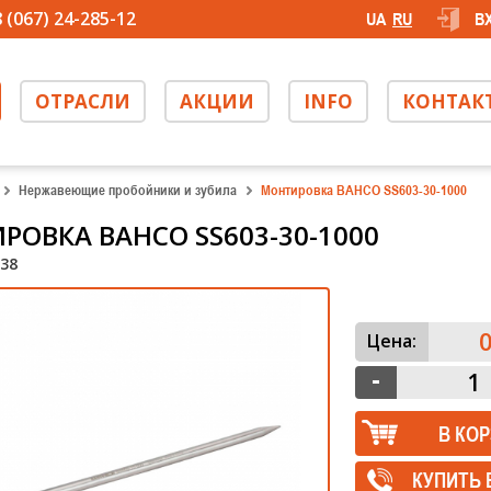
 (067) 24-285-12
UA
RU
В
ОТРАСЛИ
АКЦИИ
INFO
КОНТАК
Нержавеющие пробойники и зубила
Монтировка BAHCO SS603-30-1000
РОВКА BAHCO SS603-30-1000
38
0
Цена:
КУПИТЬ 