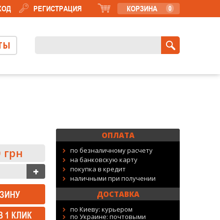
ХОД
РЕГИСТРАЦИЯ
КОРЗИНА
0
ТЫ
ОПЛАТА
 грн
по безналичному расчету
на банковскую карту
покупка в кредит
наличными при получении
ДОСТАВКА
по Киеву: курьером
В 1 КЛИК
по Украине: почтовыми