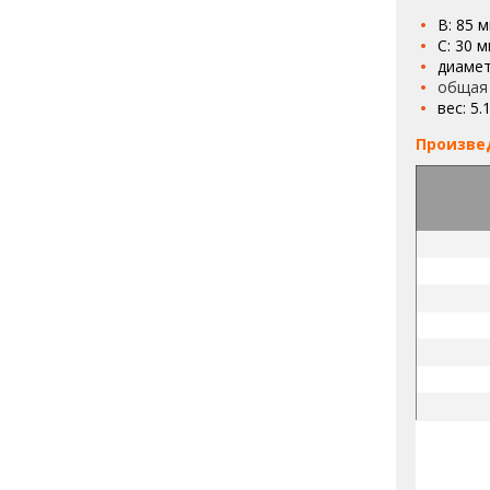
B: 85 м
C: 30 м
диамет
общая 
вес: 5.1
Произве