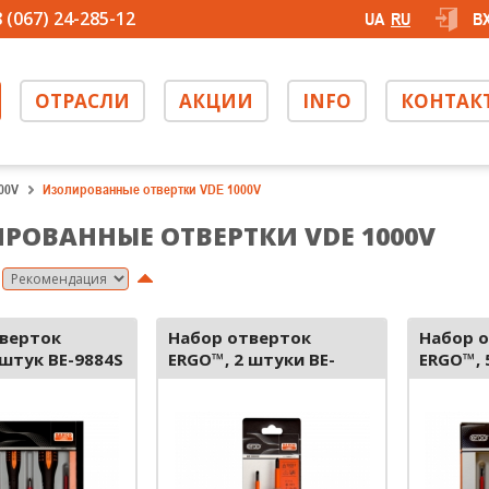
 (067) 24-285-12
UA
RU
В
ОТРАСЛИ
АКЦИИ
INFO
КОНТАК
00V
Изолированные отвертки VDE 1000V
РОВАННЫЕ ОТВЕРТКИ VDE 1000V
верток
Набор отверток
Набор 
 штук BE-9884S
ERGO™, 2 штуки BE-
ERGO™, 
9890S