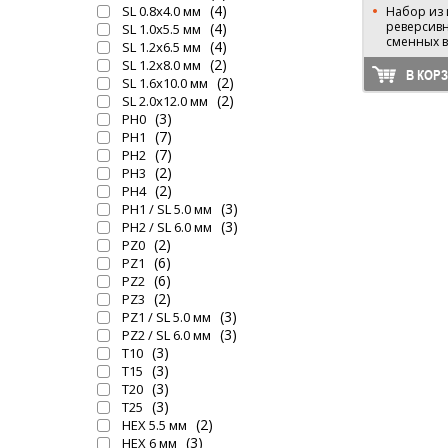
(4)
SL 0.8х4.0 мм
Набор из
реверсивн
(4)
SL 1.0х5.5 мм
сменных в
(4)
SL 1.2х6.5 мм
(2)
SL 1.2х8.0 мм
В КОР
(2)
SL 1.6х10.0 мм
(2)
SL 2.0х12.0 мм
(3)
PH0
(7)
PH1
(7)
PH2
(2)
PH3
(2)
PH4
(3)
PH1 / SL 5.0 мм
(3)
PH2 / SL 6.0 мм
(2)
PZ0
(6)
PZ1
(6)
PZ2
(2)
PZ3
(3)
PZ1 / SL 5.0 мм
(3)
PZ2 / SL 6.0 мм
(3)
T10
(3)
T15
(3)
T20
(3)
T25
(2)
HEX 5.5 мм
(3)
HEX 6 мм