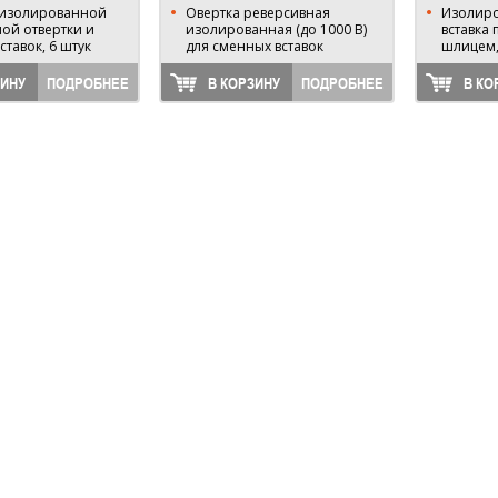
 изолированной
Овертка реверсивная
Изолиро
ой отвертки и
изолированная (до 1000 В)
вставка 
ставок, 6 штук
для сменных вставок
шлицем,
1,0мм
ЗИНУ
ПОДРОБНЕЕ
В КОРЗИНУ
ПОДРОБНЕЕ
В КО