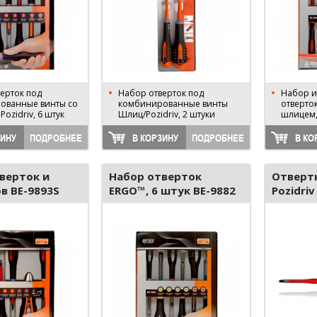
ерток под
Набор отверток под
Набор 
ованные винты cо
комбинированные винты
отверток
ozidriv, 6 штук
Шлиц/Pozidriv, 2 штуки
шлицем, 
шт
ЗИНУ
ПОДРОБНЕЕ
В КОРЗИНУ
ПОДРОБНЕЕ
В КО
верток и
Набор отверток
Отвертк
в BE-9893S
ERGO™, 6 штук BE-9882
Pozidriv
02 SLS