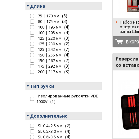
Длина
(3)
75 | 170 мм
(3)
80 | 175 мм
Набор из
(4)
100 | 195 мм
отверток 
винты Шли
(4)
100 | 205 мм
(3)
125 | 220 мм
В КОР
(2)
125 | 230 мм
(7)
125 | 242 мм
(4)
150 | 255 мм
Реверсив
(2)
150 | 267 мм
со встав
(3)
175 | 292 мм
(3)
200 | 317 мм
Тип ручки
Изолированные рукоятки VDE
(1)
1000V
Дополнительно
(2)
SL 0.4х2.5 мм
(4)
SL 0.5х3.0 мм
(4)
SL 0.6х3.5 мм