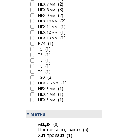
(2)
HEX 7 мм
(3)
HEX 8 мм
(2)
HEX 9 мм
(2)
HEX 10 мм
(1)
HEX 11 мм
(1)
HEX 12 мм
(1)
HEX 13 мм
(1)
PZ4
(1)
T5
(1)
T6
(1)
T7
(1)
T8
(1)
T9
(2)
T30
(1)
HEX 2.5 мм
(1)
HEX 3 мм
(1)
HEX 4 мм
(1)
HEX 5 мм
Метка
Акция
(8)
Поставка под заказ
(5)
Хит продаж!
(1)