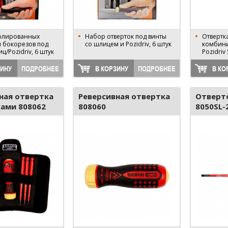
олированных
Набор отверток под винты
Отвертк
и бокорезов под
со шлицем и Pozidriv, 6 штук
комбин
ц/Pozidriv, 6 штук
Pozidriv
ЗИНУ
ПОДРОБНЕЕ
В КОРЗИНУ
ПОДРОБНЕЕ
В КО
ная отвертка
Реверсивная отвертка
Отверто
ками 808062
808060
8050SL-