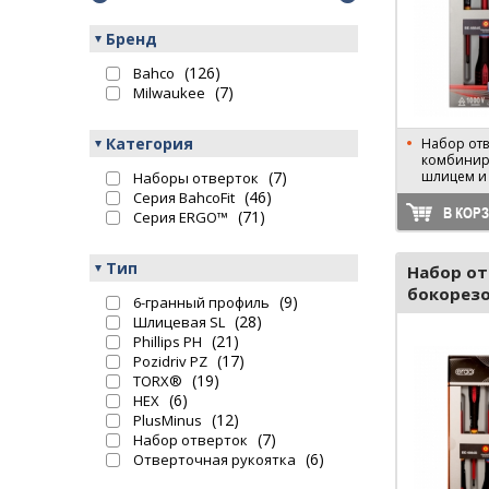
Бренд
(126)
Bahco
(7)
Milwaukee
Категория
Набор отв
комбинир
(7)
шлицем и P
Наборы отверток
(46)
Серия BahcoFit
В КОР
(71)
Серия ERGO™
Тип
Набор от
бокорезо
(9)
6-гранный профиль
(28)
Шлицевая SL
(21)
Phillips PH
(17)
Pozidriv PZ
(19)
TORX®
(6)
HEX
(12)
PlusMinus
(7)
Набор отверток
(6)
Отверточная рукоятка