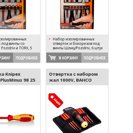
изолированных
Набор изолированных
 под винты со
отверток и бокорезов под
Pozidriv и TORX, 5
винты Шлиц/Pozidriv, 6 штук
РЗИНУ
ПОДРОБНЕЕ
В КОРЗИНУ
ПОДРОБНЕЕ
а Knipex
Отвертка с набором
 PlusMinus 98 25
жал 1000V, BAHCO
808061