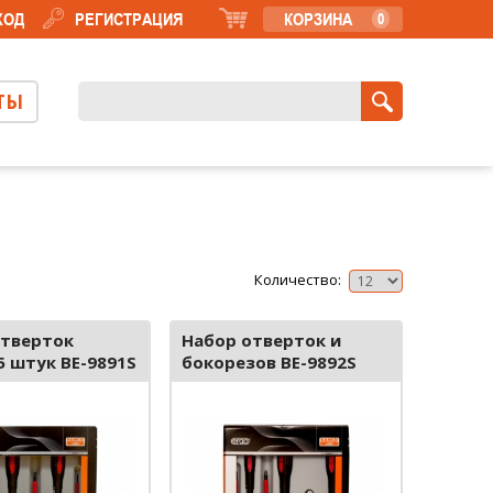
ХОД
РЕГИСТРАЦИЯ
КОРЗИНА
0
ТЫ
Количество:
отверток
Набор отверток и
5 штук BE-9891S
бокорезов BE-9892S