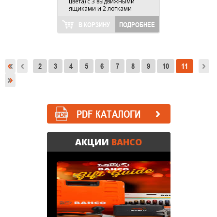
цвета) с 3 выдвижными
ящиками и 2 лотками
В КОРЗИНУ
ПОДРОБНЕЕ
2
3
4
5
6
7
8
9
10
11
PDF КАТАЛОГИ
АКЦИИ
BAHCO