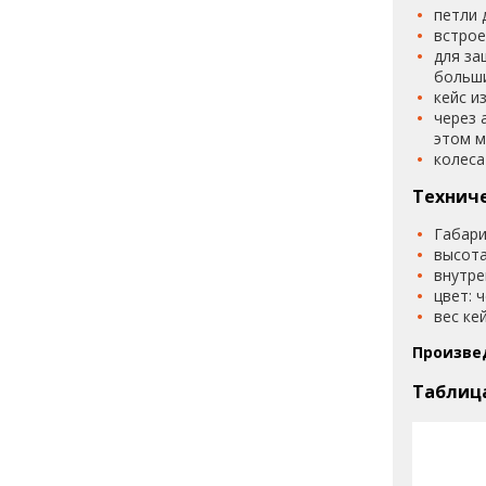
петли 
встрое
для за
больши
кейс и
через 
этом м
колеса
Техниче
Габари
высота
внутре
цвет: 
вес кей
Произве
Таблиц