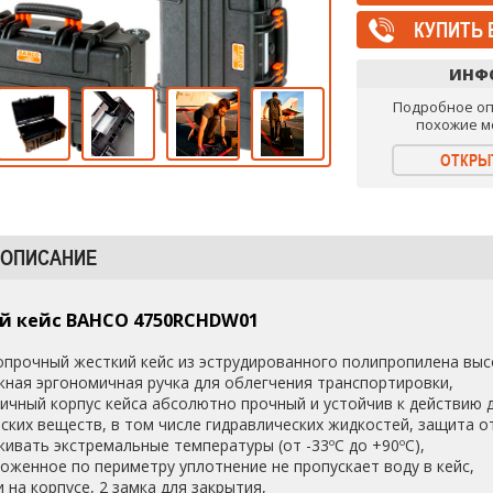
КУПИТЬ 
ИНФ
Подробное оп
похожие м
ОТКРЫ
 ОПИСАНИЕ
й кейс BAHCO 4750RCHDW01
прочный жесткий кейс из эструдированного полипропилена высо
ная эргономичная ручка для облегчения транспортировки,
ичный корпус кейса абсолютно прочный и устойчив к действию 
ских веществ, в том числе гидравлических жидкостей, защита от
ивать экстремальные температуры (от -33ºC до +90ºC),
оженное по периметру уплотнение не пропускает воду в кейс,
и на корпусе, 2 замка для закрытия,