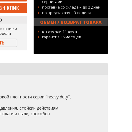
сервисами
поставка со склада – до 2 дней
В 1 КЛИК
по предзаказу – 3 недели
О
ОБМЕН / ВОЗВРАТ ТОВАРА
исание и
в течении 14 дней
одели
гарантия 36 месяцев
ТЬ
кой плотности серии "heavy duty",
давления, стойкий действиям
 влаги и пыли, способен