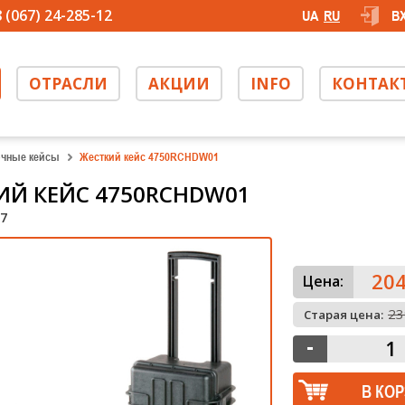
 (067) 24-285-12
UA
RU
В
ОТРАСЛИ
АКЦИИ
INFO
КОНТАК
чные кейсы
Жесткий кейс 4750RCHDW01
ИЙ КЕЙС 4750RCHDW01
7
204
Цена:
23
Старая цена: