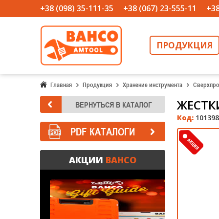
+38 (098) 35-111-35
+38 (067) 23-555-11
+38
ПРОДУКЦИЯ
Главная
Продукция
Хранение инструмента
Сверхпро
ЖЕСТК
Код:
101398
PDF КАТАЛОГИ
АКЦИИ
BAHCO