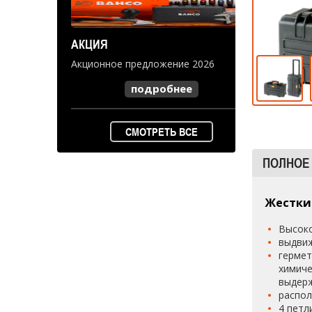
АКЦИЯ
Акционное предложение 2026
подробнее
СМОТРЕТЬ ВСЕ
ПОЛНОЕ
Жестки
Высоко
выдвиж
гермет
химиче
выдерж
распол
4 петл