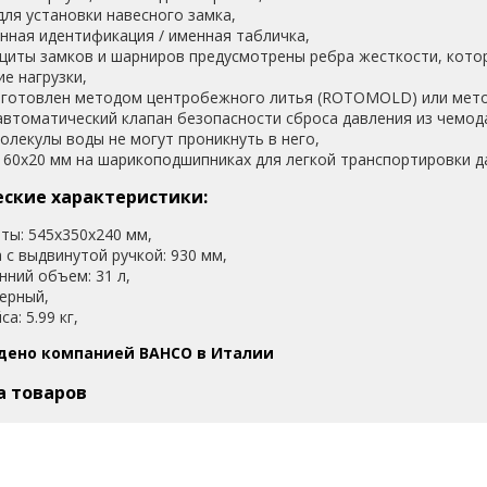
для установки навесного замка,
нная идентификация / именная табличка,
щиты замков и шарниров предусмотрены ребра жесткости, кот
е нагрузки,
зготовлен методом центробежного литья (ROTOMOLD) или мето
автоматический клапан безопасности сброса давления из чемода
олекулы воды не могут проникнуть в него,
 60x20 мм на шарикоподшипниках для легкой транспортировки д
ские характеристики:
ты: 545х350х240 мм,
 с выдвинутой ручкой: 930 мм,
нний объем: 31 л,
черный,
са: 5.99 кг,
дено компанией BAHCO в Италии
а товаров