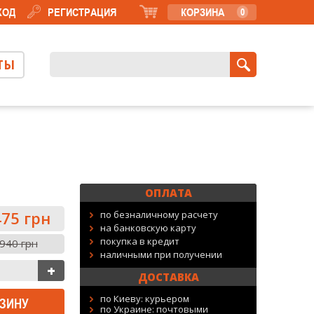
ХОД
РЕГИСТРАЦИЯ
КОРЗИНА
0
ТЫ
ОПЛАТА
75 грн
по безналичному расчету
на банковскую карту
покупка в кредит
940 грн
наличными при получении
ДОСТАВКА
по Киеву: курьером
по Украине: почтовыми