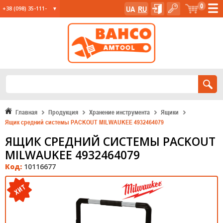
0
UA
RU
+38 (098) 35-111-
35
+38 (067) 23-555-
11
+38 (067) 24-285-
12
Главная
Продукция
Хранение инструмента
Ящики
Ящик средний системы PACKOUT MILWAUKEE 4932464079
ЯЩИК СРЕДНИЙ СИСТЕМЫ PACKOUT
MILWAUKEE 4932464079
Код:
10116677