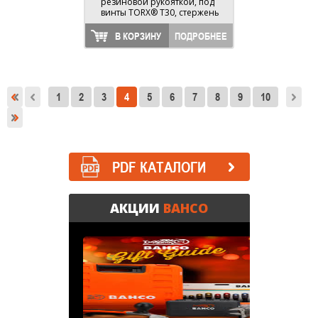
резиновой рукояткой, под
винты TORX® T30, стержень
150 мм, длина 267 мм
В КОРЗИНУ
ПОДРОБНЕЕ
1
2
3
4
5
6
7
8
9
10
PDF КАТАЛОГИ
АКЦИИ
BAHCO