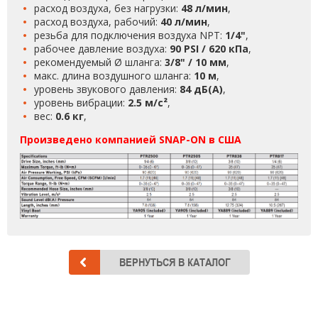
расход воздуха, без нагрузки:
48 л/мин
,
расход воздуха, рабочий:
40 л/мин
,
резьба для подключения воздуха NPT:
1/4"
,
рабочее давление воздуха:
90 PSI / 620 кПа
,
рекомендуемый Ø шланга:
3/8" /
10 мм
,
макс. длина воздушного шланга:
10 м
,
уровень звукового давления:
84 дБ(А)
,
уровень вибрации:
2.5 м/с²
,
вес:
0.6 кг
,
Произведено компанией SNAP-ON в США