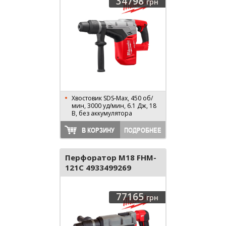
34798
грн
Хвостовик SDS-Max, 450 об/
мин, 3000 уд/мин, 6.1 Дж, 18
В, без аккумулятора
В КОРЗИНУ
ПОДРОБНЕЕ
Перфоратор M18 FHM-
121C 4933499269
77165
грн