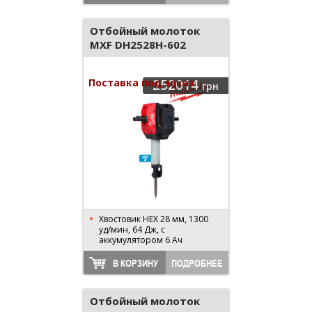
Отбойный молоток
MXF DH2528H-602
4933464877
Поставка под заказ
252014
грн
Хвостовик HEX 28 мм, 1300
уд/мин, 64 Дж, с
аккумулятором 6 Ач
В КОРЗИНУ
ПОДРОБНЕЕ
Отбойный молоток