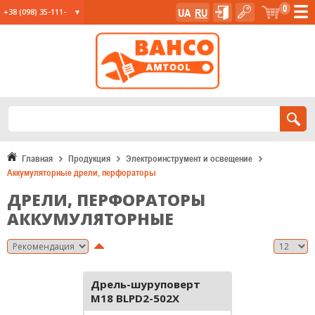
0
UA
RU
+38 (098) 35-111-
35
+38 (067) 23-555-
11
+38 (067) 24-285-
12
Главная
Продукция
Электроинструмент и освещение
Аккумуляторные дрели, перфораторы
ДРЕЛИ, ПЕРФОРАТОРЫ
АККУМУЛЯТОРНЫЕ
Дрель-шуруповерт
M18 BLPD2-502X
4933464517