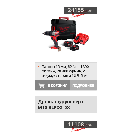
24155
грн
Патрон 13 мм, 82 Nm, 1800
об/мин, 28 800 уд/мин, с
аккумуляторами 18 В, 5 Ач
В КОРЗИНУ
ПОДРОБНЕЕ
Дрель-шуруповерт
M18 BLPD2-0X
4933464516
11108
грн