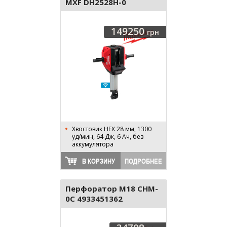
MXF DH2528H-0
4933478985
149250
грн
Хвостовик HEX 28 мм, 1300
уд/мин, 64 Дж, 6 Ач, без
аккумулятора
В КОРЗИНУ
ПОДРОБНЕЕ
Перфоратор M18 CHM-
0C 4933451362