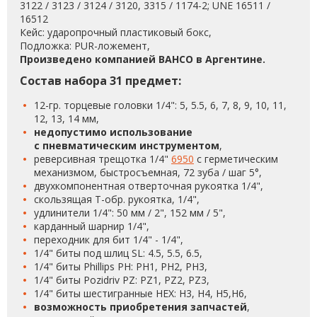
3122 / 3123 / 3124 / 3120, 3315 / 1174-2; UNE 16511 /
16512
Кейс: ударопрочный пластиковый бокс,
Подложка: PUR-ложемент,
Произведено компанией BAHCO в Аргентине.
Состав набора 31 предмет:
12-гр. торцевые головки 1/4": 5, 5.5, 6, 7, 8, 9, 10, 11,
12, 13, 14 мм,
недопустимо использование
с пневматическим инструментом
,
реверсивная трещотка 1/4"
6950
с герметическим
механизмом, быстросъемная, 72 зуба / шаг 5°,
двухкомпонентная отверточная рукоятка 1/4",
скользящая Т-обр. рукоятка, 1/4",
удлинители 1/4": 50 мм / 2", 152 мм / 5",
карданный шарнир 1/4",
переходник для бит 1/4" - 1/4",
1/4" биты под шлиц SL: 4.5, 5.5, 6.5,
1/4" биты Phillips PH: PH1, PH2, PH3,
1/4" биты Pozidriv PZ: PZ1, PZ2, PZ3,
1/4" биты шестигранные HEX: H3, H4, H5,H6,
возможность приобретения запчастей
,