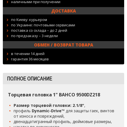
наличными при получении
ДОСТАВКА
по Киеву: курьером
по Украине: почтовыми сервисами
поставка со склада – до 2 дней
по предзаказу – 3 недели
ОБМЕН / ВОЗВРАТ ТОВАРА
в течении 14 дней
гарантия 36 месяцев
ПОЛНОЕ ОПИСАНИЕ
Торцевая головка 1" BAHCO 9500DZ218
Размер торцевой головки: 2.1/8"
,
профиль
Dynamic-Drive™
для защиты гаек, винтов
от износа и повреждений,
двенадцатигранный профиль, дюймовые размеры,
накатка по окружности,