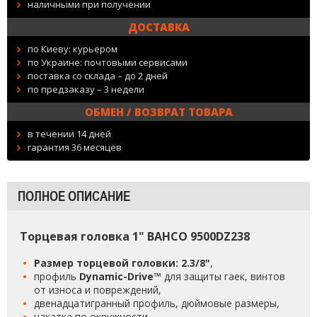
наличными при получении
ДОСТАВКА
по Киеву: курьером
по Украине: почтовыми сервисами
поставка со склада – до 2 дней
по предзаказу – 3 недели
ОБМЕН / ВОЗВРАТ ТОВАРА
в течении 14 дней
гарантия 36 месяцев
ПОЛНОЕ ОПИСАНИЕ
Торцевая головка 1" BAHCO 9500DZ238
Размер торцевой головки: 2.3/8"
,
профиль
Dynamic-Drive™
для защиты гаек, винтов
от износа и повреждений,
двенадцатигранный профиль, дюймовые размеры,
накатка по окружности,