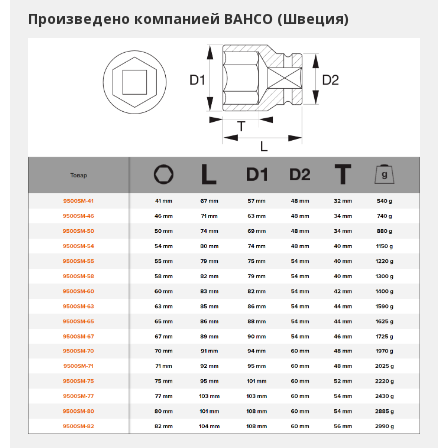
Произведено компанией BAHCO (Швеция)