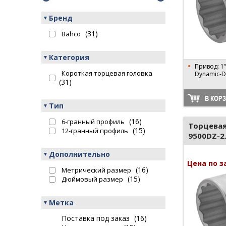
Бренд
(31)
Bahco
Категория
Привод: 1"
Короткая торцевая головка
Dynamic-Dr
(31)
В КОР
Тип
(16)
6-гранный профиль
Торцевая
(15)
12-гранный профиль
9500DZ-2
Дополнительно
Цена по з
(16)
Метрический размер
(15)
Дюймовый размер
Метка
Поставка под заказ
(16)