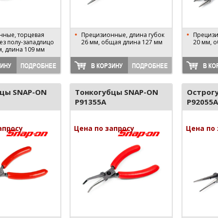
нные, торцевая
Прецизионные, длина губок
Прецизи
рез полу-западлицо
26 мм, общая длина 127 мм
20 мм, 
м, длина 109 мм
ЗИНУ
ПОДРОБНЕЕ
В КОРЗИНУ
ПОДРОБНЕЕ
В КО
бцы SNAP-ON
Тонкогубцы SNAP-ON
Острог
P91355A
P92055A
апросу
Цена по запросу
Цена по 