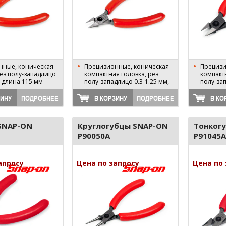
нные, коническая
Прецизионные, коническая
Прецизи
рез полу-западлицо
компактная головка, рез
компактн
, длина 115 мм
полу-западлицо 0.3-1.25 мм,
полу-зап
115 мм
130 мм
ЗИНУ
ПОДРОБНЕЕ
В КОРЗИНУ
ПОДРОБНЕЕ
В КО
SNAP-ON
Круглогубцы SNAP-ON
Тонког
P90050A
P91045A
апросу
Цена по запросу
Цена по 