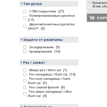
Прецизион
Тип ручки
43 мм, об
(27)
С ПВХ покрытием
Полипропиленовые рукоятки
В КОР
(17)
Двухкомпонентные рукоятки
(9)
ERGO™
Защита от ржавчины
(9)
Оксидирование
(16)
Хромирование
Рез / захват
(1)
Микро рез / Micro cut
(14)
Рез западлицо / Flush cut
Рез полу-западлицо / Semi-
(5)
Flush cut
(6)
Рез с малой фаской
Рез сверх-западлицо / Ultra-
(4)
Flush cut
Дополнительно