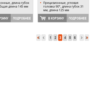
онные, длина губок
Прецизионные, угловая
общая длина 145 мм
головка 90°, длина губок 31
мм, длина 125 мм
РЗИНУ
ПОДРОБНЕЕ
В КОРЗИНУ
ПОДРОБНЕЕ
1
2
3
4
5
6