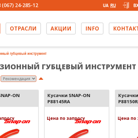
 (067) 24-285-12
UA
RU
В
ОТРАСЛИ
АКЦИИ
INFO
КОНТАК
нный губцевый инструмент
ЗИОННЫЙ ГУБЦЕВЫЙ ИНСТРУМЕНТ
SNAP-ON
Кусачки SNAP-ON
Кусачк
P88145RA
P88150R
апросу
Цена по запросу
Цена по 