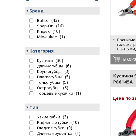
Бренд
(43)
Bahco
(14)
Snap-On
(10)
Knipex
(1)
Milwaukee
Прецизио
головка, 
0.3-1.6 мм
Категория
В КОР
(30)
Кусачки
(6)
Длинногубцы
(3)
Круглогубцы
Кусачки 
(5)
Плоскогубцы
P86145A
(5)
Тонкогубцы
(3)
Острогубцы
(1)
Торцевые кусачки
Цена по з
Тип
(3)
Узкие губки
(10)
Рифленые губки
(9)
Гладкие губки
(1)
Длинная рукоятка