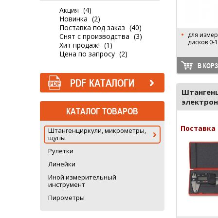
Акция
(4)
Новинка
(2)
Поставка под заказ
(40)
для изме
Снят с производства
(3)
дисков 0-
Хит продаж!
(1)
Цена по запросу
(2)
В КОР
PDF КАТАЛОГИ
Штанген
электрон
КАТАЛОГ ТОВАРОВ
CAL6EA
Поставка 
Штангенциркули, микрометры,
щупы
Рулетки
Линейки
Иной измерительный
инструмент
Пирометры