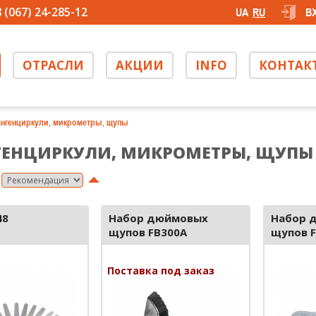
 (067) 24-285-12
UA
RU
В
ОТРАСЛИ
АКЦИИ
INFO
КОНТАК
нгенциркули, микрометры, щупы
ЕНЦИРКУЛИ, МИКРОМЕТРЫ, ЩУПЫ
48
Набор дюймовых
Набор 
щупов FB300A
щупов 
Поставка под заказ