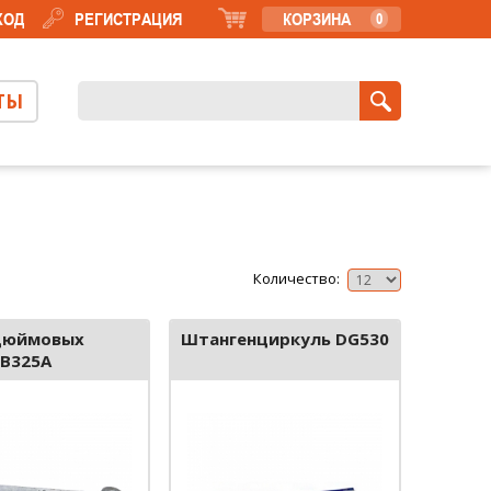
ХОД
РЕГИСТРАЦИЯ
КОРЗИНА
0
ТЫ
Количество:
дюймовых
Штангенциркуль DG530
FB325A