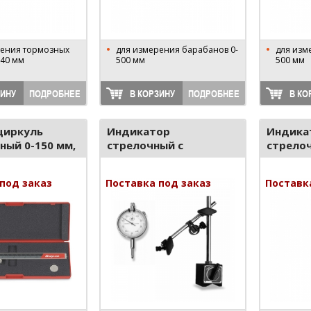
рения тормозных
для измерения барабанов 0-
для изм
140 мм
500 мм
500 мм
ЗИНУ
ПОДРОБНЕЕ
В КОРЗИНУ
ПОДРОБНЕЕ
В КО
циркуль
Индикатор
Индика
ный 0-150 мм,
стрелочный с
стрело
магнитной стойкой
621.110
275.108
под заказ
Поставка под заказ
Поставк