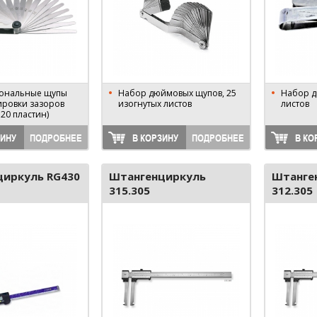
ональные щупы
Набор дюймовых щупов, 25
Набор д
ировки зазоров
изогнутых листов
листов
 20 пластин)
ЗИНУ
ПОДРОБНЕЕ
В КОРЗИНУ
ПОДРОБНЕЕ
В КО
циркуль RG430
Штангенциркуль
Штанге
315.305
312.305