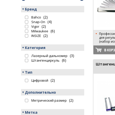
Бренд
(2)
Bahco
(4)
Snap-On
(2)
Vigor
(6)
Milwaukee
Професси
(2)
INSIZE
для регул
(набор из
Категория
В КОР
(3)
Лазерный дальномер
(6)
Штангенциркуль
Штанген
Тип
(2)
Цифровой
Дополнительно
(2)
Метрический размер
Метка