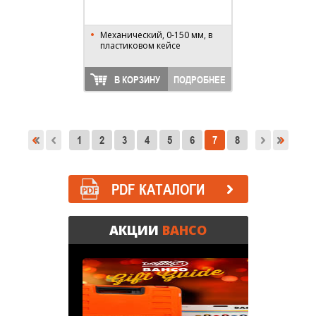
Механический, 0-150 мм, в
пластиковом кейсе
В КОРЗИНУ
ПОДРОБНЕЕ
1
2
3
4
5
6
7
8
PDF КАТАЛОГИ
АКЦИИ
BAHCO