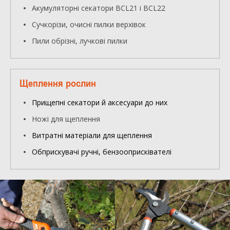
Акумуляторні секатори BCL21 і BCL22
Сучкорізи,
очисні пилки верхівок
Пили обрізні,
лучкові пилки
Щеплення рослин
Прищепні секатори й аксесуари до них
Ножі для щеплення
Витратні матеріали для щеплення
Обприскувачі ручні, бензооприсківателі