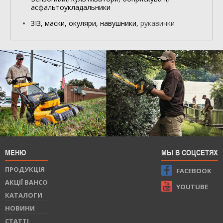
асфальтоукладальники
ЗІЗ, маски, окуляри, навушники,
рукавички
МЕНЮ
МЫ В СОЦСЕТЯХ
ПРОДУКЦIЯ
FACEBOOK
АКЦІЇ BAHCO
YOUTUBE
КАТАЛОГИ
НОВИНИ
СТАТТI