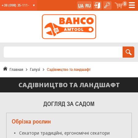
0
UA
RU
+38 (098) 35-111-
35
+38 (067) 23-555-
11
+38 (067) 24-285-
12
Главная
Галузі
Садівництво та ландшафт
САДІВНИЦТВО ТА ЛАНДШАФТ
ДОГЛЯД ЗА САДОМ
Обрізка рослин
Секатори традиційні, ергономічні секатори