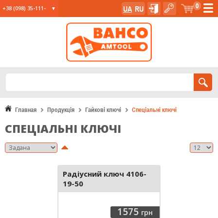
0
UA
RU
+38 (098) 35-111-
35
+38 (067) 23-555-
11
+38 (067) 24-285-
12
Главная
Продукція
Гайкові ключі
Спеціальні ключі
СПЕЦІАЛЬНІ КЛЮЧІ
Радіусний ключ 4106-
19-50
1575
грн