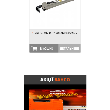
До 89 мм и 3", алюминиевый
В КОШИК
ДЕТАЛЬНІШЕ
АКЦІЇ
BAHCO