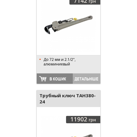
7142
грн
До 72 мм и 2.1/2",
алюминиевый
В КОШИК
ДЕТАЛЬНІШЕ
Трубный ключ TAH380-
24
11902
грн