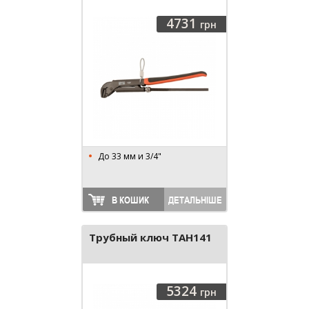
4731
грн
До 33 мм и 3/4"
В КОШИК
ДЕТАЛЬНІШЕ
Трубный ключ TAH141
5324
грн