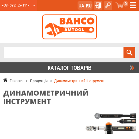
0
UA
RU
+38 (098) 35-111-
35
+38 (067) 23-555-
11
+38 (067) 24-285-
12
КАТАЛОГ ТОВАРIВ
Главная
Продукція
Динамометричний інструмент
ДИНАМОМЕТРИЧНИЙ
ІНСТРУМЕНТ