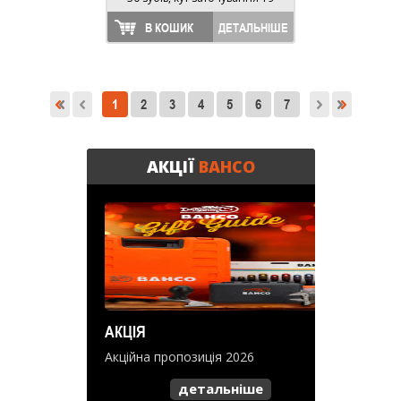
В КОШИК
ДЕТАЛЬНІШЕ
1
2
3
4
5
6
7
АКЦІЇ
BAHCO
АКЦІЯ
Акційна пропозиція 2026
детальніше