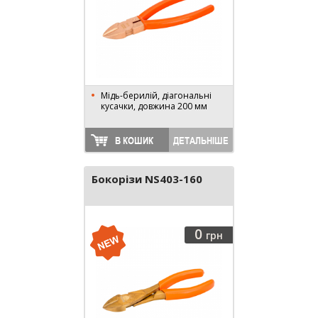
Мідь-берилій, діагональні
кусачки, довжина 200 мм
В КОШИК
ДЕТАЛЬНІШЕ
Бокорізи NS403-160
0
грн