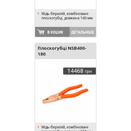
Мідь-берилій, комбіновані
плоскогубці, довжина 160 мм
В КОШИК
ДЕТАЛЬНІШЕ
Плоскогубці NSB400-
180
14468
грн
Мідь-берилій, комбіновані