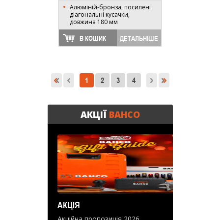
Алюміній-бронза, посилені
діагональні кусачки,
довжина 180 мм
В КОШИК
ДЕТАЛЬНІШЕ
1
2
3
4
АКЦІЇ
BAHCO
АКЦІЯ
Акційна пропозиція 2026