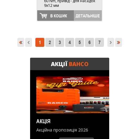
60 Nm, привід - для насадок
9x12 мм
В КОШИК
ДЕТАЛЬНІШЕ
1
2
3
4
5
6
7
АКЦІЇ
BAHCO
АКЦІЯ
Акційна пропозиція 2026