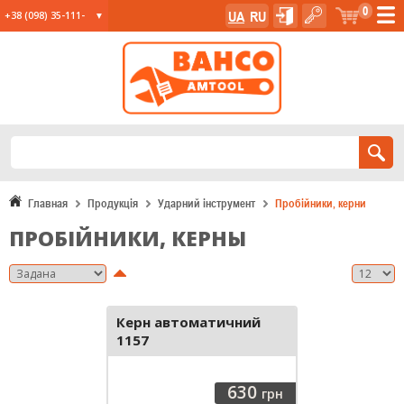
0
UA
RU
+38 (098) 35-111-
35
+38 (067) 23-555-
11
+38 (067) 24-285-
12
Главная
Продукція
Ударний інструмент
Пробійники, керни
ПРОБІЙНИКИ, КЕРНЫ
Керн автоматичний
1157
630
грн