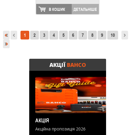
В КОШИК
ДЕТАЛЬНІШЕ
1
2
3
4
5
6
7
8
9
10
АКЦІЇ
BAHCO
АКЦІЯ
Акційна пропозиція 2026