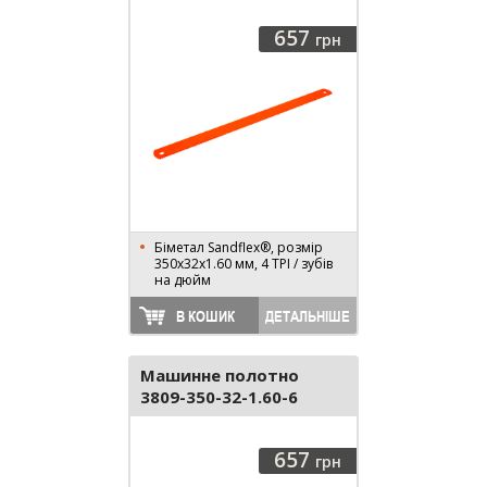
657
грн
Біметал Sandflex®, розмір
350х32х1.60 мм, 4 TPI / зубів
на дюйм
В КОШИК
ДЕТАЛЬНІШЕ
Машинне полотно
3809-350-32-1.60-6
657
грн