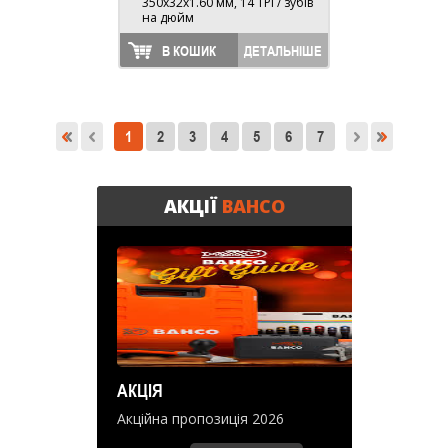
350х32х1.60 мм, 14 TPI / зубів
на дюйм
В КОШИК
ДЕТАЛЬНІШЕ
1
2
3
4
5
6
7
АКЦІЇ
BAHCO
АКЦІЯ
Акційна пропозиція 2026