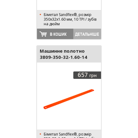
Біметал Sandflex®, розмір
350х32х1.60 мм, 10 TPI / зубів
на дюйм
В КОШИК
ДЕТАЛЬНІШЕ
Машинне полотно
3809-350-32-1.60-14
657
грн
Біметал Sandflex®, розмір