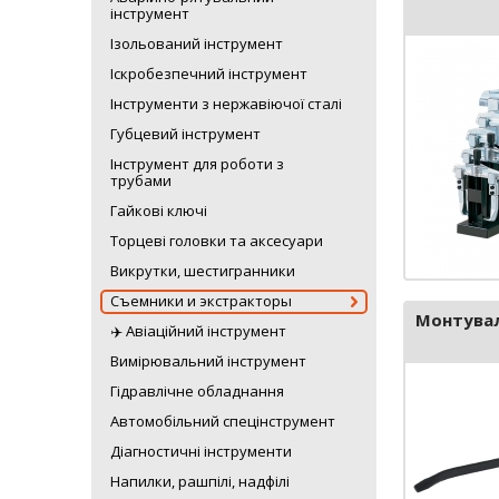
інструмент
Ізольований інструмент
Іскробезпечний інструмент
Інструменти з нержавіючої сталі
Губцевий інструмент
Інструмент для роботи з
трубами
Гайкові ключі
Торцеві головки та аксесуари
Викрутки, шестигранники
Съемники и экстракторы
Монтува
✈️ Авіаційний інструмент
Вимірювальний інструмент
Гідравлічне обладнання
Автомобільний спецінструмент
Діагностичні інструменти
Напилки, рашпілі, надфілі