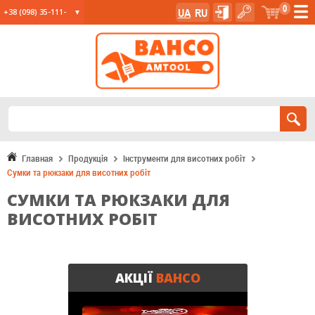
0
UA
RU
+38 (098) 35-111-
35
+38 (067) 23-555-
11
+38 (067) 24-285-
12
Главная
Продукція
Інструменти для висотних робіт
Сумки та рюкзаки для висотних робіт
СУМКИ ТА РЮКЗАКИ ДЛЯ
ВИСОТНИХ РОБІТ
АКЦІЇ
BAHCO