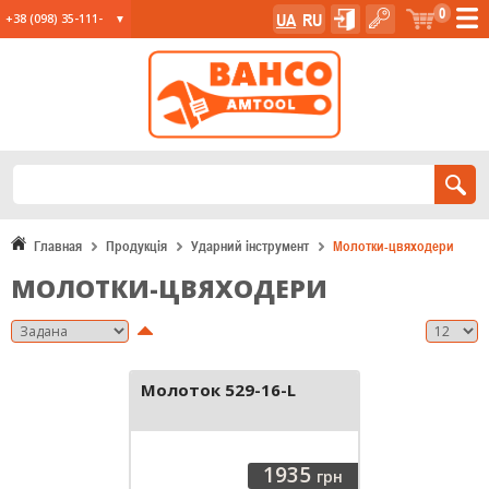
0
UA
RU
+38 (098) 35-111-
35
+38 (067) 23-555-
11
+38 (067) 24-285-
12
Главная
Продукція
Ударний інструмент
Молотки-цвяходери
МОЛОТКИ-ЦВЯХОДЕРИ
Молоток 529-16-L
1935
грн