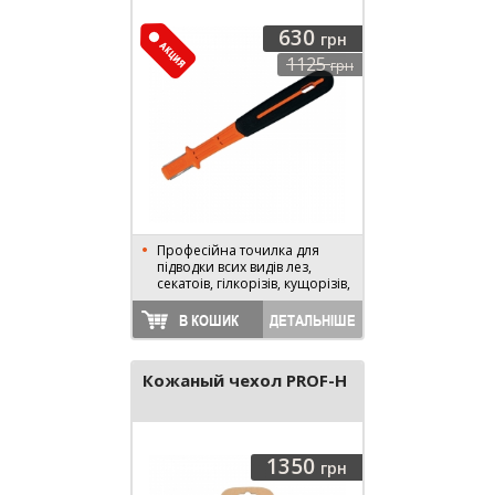
630
грн
1125
грн
Професійна точилка для
підводки всих видів лез,
секатоів, гілкорізів, кущорізів,
ножів, ножиць ...
В КОШИК
ДЕТАЛЬНІШЕ
Кожаный чехол PROF-H
1350
грн