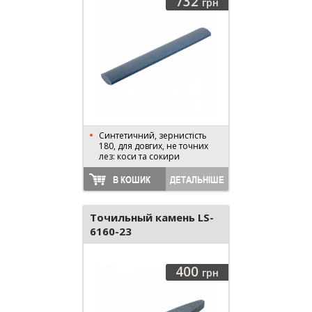
732
грн
Синтетичний, зернистість
180, для довгих, не точних
лез: коси та сокири
В КОШИК
ДЕТАЛЬНІШЕ
Точильный камень LS-
6160-23
400
грн