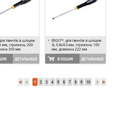
ля гвинтів зі шліцем
ERGO™, для гвинтів зі шліцем
.5 мм, стрижень 200
SL 0.8х4.0 мм, стрижень 100
жина 303 мм
мм, довжина 222 мм
ШИК
ДЕТАЛЬНІШЕ
В КОШИК
ДЕТАЛЬНІШЕ
1
2
3
4
5
6
7
8
9
10