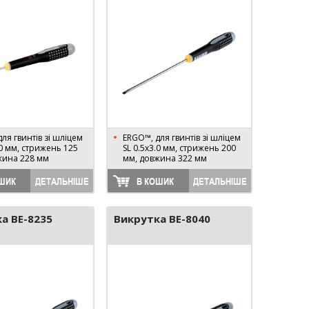
ля гвинтів зі шліцем
ERGO™, для гвинтів зі шліцем
.0 мм, стрижень 125
SL 0.5х3.0 мм, стрижень 200
жина 228 мм
мм, довжина 322 мм
ШИК
ДЕТАЛЬНІШЕ
В КОШИК
ДЕТАЛЬНІШЕ
а BE-8235
Викрутка BE-8040