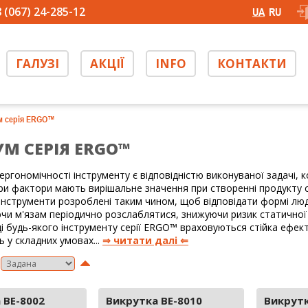
 (067) 24-285-12
UA
RU
ГАЛУЗІ
АКЦІЇ
INFO
КОНТАКТИ
м серія ERGO™
УМ СЕРІЯ ERGO™
ергономічності інструменту є відповідністю виконуваної задачі,
 три фактори мають вирішальне значення при створенні продукту 
 інструменти розроблені таким чином, щоб відповідати формі люд
чи м'язам періодично розслаблятися, знижуючи ризик статичної 
і будь-якого інструменту серії ERGO™ враховуються стійка ефекти
ь у складних умовах...
⇒ читати далі ⇐
 BE-8002
Викрутка BE-8010
Викрутк