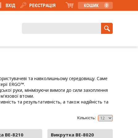
ВХІД
РЕЄСТРАЦІЯ
КОШИК
0
 користувачеві та навколишньому середовищу. Саме
серії ERGO™.
ської руки, мінімізуючи вимоги до сили захоплення
м'язової втоми.
вність та результативність, а також надійність та
Кількість:
а BE-8210
Викрутка BE-8020