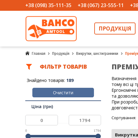
+38 (098) 35-111-35
+38 (067) 23-555-11
+38
ПРОДУКЦІЯ
Главная
Продукція
Викрутки, шестигранники
Преміу
ПРЕМІ
ФIЛЬТР ТОВАРIВ
Визначення 
Знайдено товарів:
189
тому всі ці
Ергономічні
Очистити
та дозволяю
При розробц
Ціна (грн)
довговічніст
Сортування:
...
0
1794
Викрутка