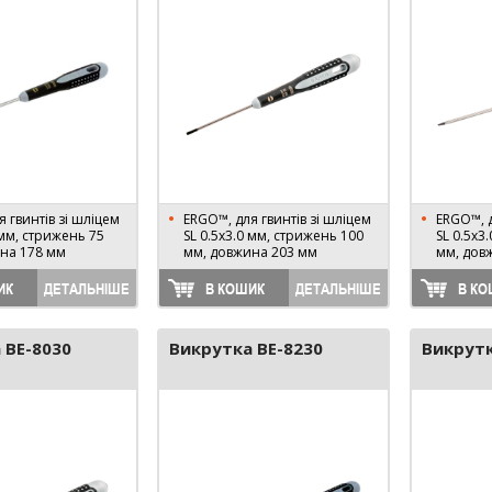
 гвинтів зі шліцем
ERGO™, для гвинтів зі шліцем
ERGO™, д
 мм, стрижень 75
SL 0.5х3.0 мм, стрижень 100
SL 0.5х3
на 178 мм
мм, довжина 203 мм
мм, дов
ИК
ДЕТАЛЬНІШЕ
В КОШИК
ДЕТАЛЬНІШЕ
В КО
 BE-8030
Викрутка BE-8230
Викрутк