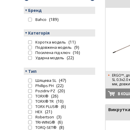
Бренд
(189)
Bahco
Категорія
(11)
Коротка модель
(9)
Подовжена модель
(16)
Посилена під ключ
(22)
Ударна модель
Тип
ERGO™, для
SL 0.3х2.0
(47)
Шліцева SL
мм, довжи
(22)
Phillips PH
(20)
Pozidriv PZ
В КОШ
(26)
TORX®
(10)
TORX® TR
(6)
TORX PLUS®
Викрутка
(21)
HEX
(3)
Robertson
(6)
TRI-WING®
(8)
TORQ-SET®