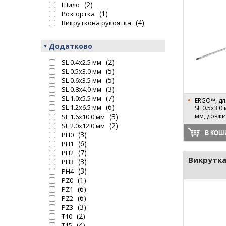
(2)
Шило
(1)
Розгортка
(4)
Викруткова рукоятка
Додатково
(2)
SL 0.4х2.5 мм
(5)
SL 0.5х3.0 мм
(5)
SL 0.6х3.5 мм
(3)
SL 0.8х4.0 мм
(7)
SL 1.0х5.5 мм
ERGO™, для
(6)
SL 1.2х6.5 мм
SL 0.5х3.0
(3)
мм, довжи
SL 1.6х10.0 мм
(2)
SL 2.0х12.0 мм
В КОШ
(3)
PH0
(6)
PH1
(7)
PH2
Викрутка
(3)
PH3
(3)
PH4
(1)
PZ0
(6)
PZ1
(6)
PZ2
(3)
PZ3
(2)
T10
(4)
T15