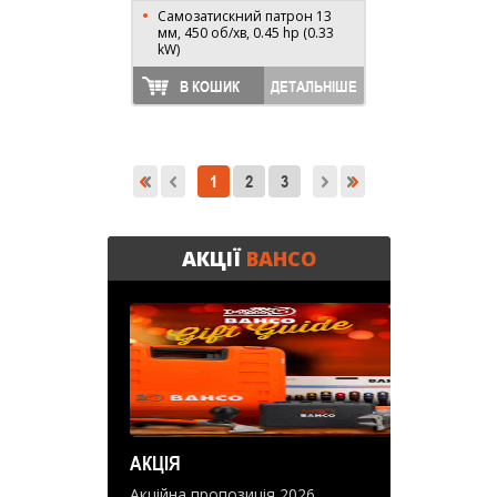
Самозатискний патрон 13
мм, 450 об/хв, 0.45 hp (0.33
kW)
В КОШИК
ДЕТАЛЬНІШЕ
1
2
3
АКЦІЇ
BAHCO
АКЦІЯ
Акційна пропозиція 2026