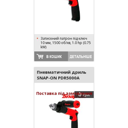
Затискний патрон під ключ
10 мм, 1500 об/хв, 1.0 hp (0.75
kW)
В КОШИК
ДЕТАЛЬНІШЕ
Пневматичний дриль
SNAP-ON PDR5000A
Поставка під замовлення
0
грн