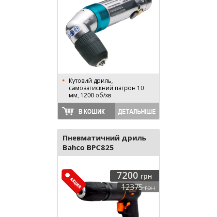
Кутовий дриль,
самозатискний патрон 10
мм, 1200 об/хв
В КОШИК
ДЕТАЛЬНІШЕ
Пневматичний дриль
Bahco BPC825
7200
грн
12375
грн