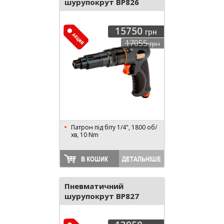
шурупокрут BP826
15750
грн
17055
грн
Патрон під біту 1/4", 1800 об/
хв, 10 Nm
В КОШИК
ДЕТАЛЬНІШЕ
Пневматичний
шурупокрут BP827