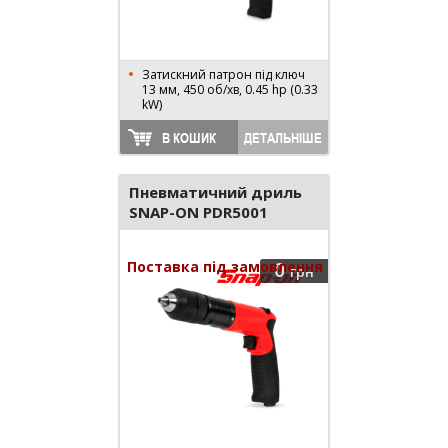
Затискний патрон під ключ
13 мм, 450 об/хв, 0.45 hp (0.33
kW)
В КОШИК
ДЕТАЛЬНІШЕ
Пневматичний дриль
SNAP-ON PDR5001
Поставка під замовлення
0
грн