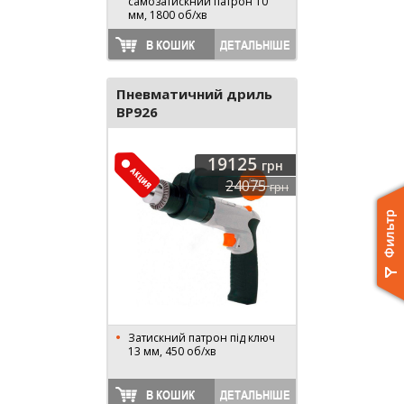
самозатискний патрон 10
мм, 1800 об/хв
В КОШИК
ДЕТАЛЬНІШЕ
Пневматичний дриль
BP926
19125
грн
24075
грн
Затискний патрон під ключ
13 мм, 450 об/хв
В КОШИК
ДЕТАЛЬНІШЕ