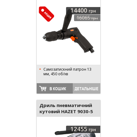
14400
грн
16065
грн
Самозатискний патрон 13
мм, 450 об/хв
В КОШИК
ДЕТАЛЬНІШЕ
Дриль пневматичний
кутовий HAZET 9030-5
12455
грн