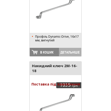
Профіль Dynamic-Drive, 16x17
мм, вигнутий
В КОШИК
ДЕТАЛЬНІШЕ
Накидний ключ 2M-16-
18
Поставка під замовлення
1035
грн