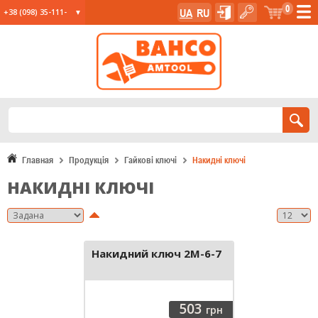
0
UA
RU
+38 (098) 35-111-
35
+38 (067) 23-555-
11
+38 (067) 24-285-
12
Главная
Продукція
Гайкові ключі
Накидні ключі
НАКИДНІ КЛЮЧІ
Накидний ключ 2M-6-7
503
грн