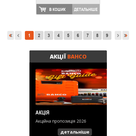
В КОШИК
ДЕТАЛЬНІШЕ
1
2
3
4
5
6
7
8
9
АКЦІЇ
BAHCO
АКЦІЯ
Акційна пропозиція 2026
детальніше