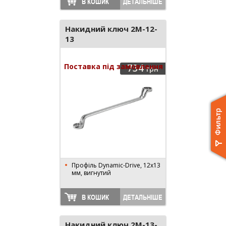
В КОШИК
ДЕТАЛЬНІШЕ
Накидний ключ 2M-12-
13
Поставка під замовлення
734
грн
Профіль Dynamic-Drive, 12x13
мм, вигнутий
В КОШИК
ДЕТАЛЬНІШЕ
Накидний ключ 2M-13-