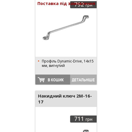
Поставка під замовлення
792
грн
Профіль Dynamic-Drive, 14x15
мм, вигнутий
В КОШИК
ДЕТАЛЬНІШЕ
Накидний ключ 2M-16-
17
711
грн