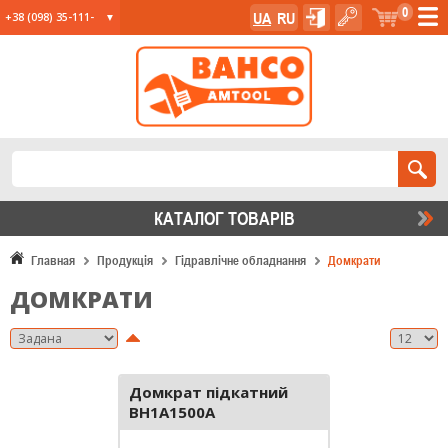
0
UA
RU
+38 (098) 35-111-
35
+38 (067) 23-555-
11
+38 (067) 24-285-
12
КАТАЛОГ ТОВАРIВ
Главная
Продукція
Гідравлічне обладнання
Домкрати
ДОМКРАТИ
Домкрат підкатний
BH1A1500A