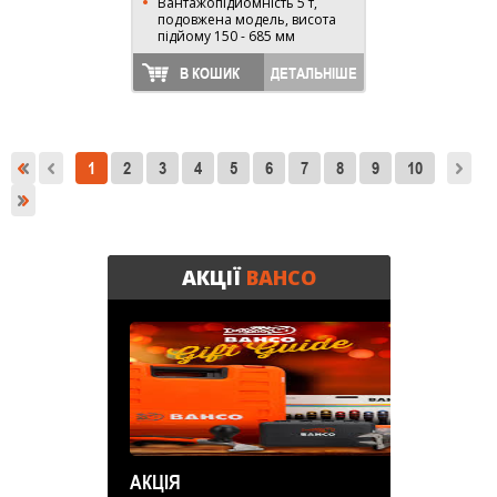
Вантажопідйомність 5 т,
подовжена модель, висота
підйому 150 - 685 мм
В КОШИК
ДЕТАЛЬНІШЕ
1
2
3
4
5
6
7
8
9
10
АКЦІЇ
BAHCO
АКЦІЯ