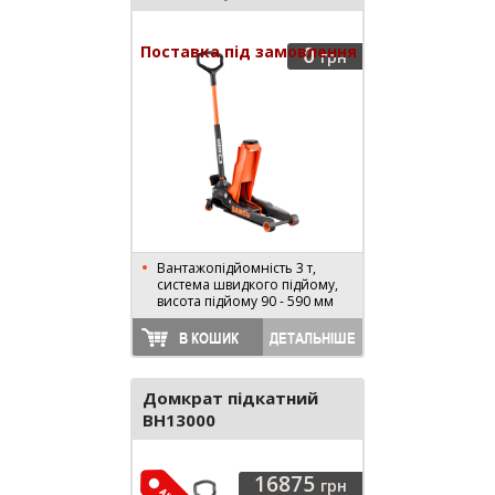
Поставка під замовлення
0
грн
Вантажопідйомність 3 т,
система швидкого підйому,
висота підйому 90 - 590 мм
В КОШИК
ДЕТАЛЬНІШЕ
Домкрат підкатний
BH13000
16875
грн