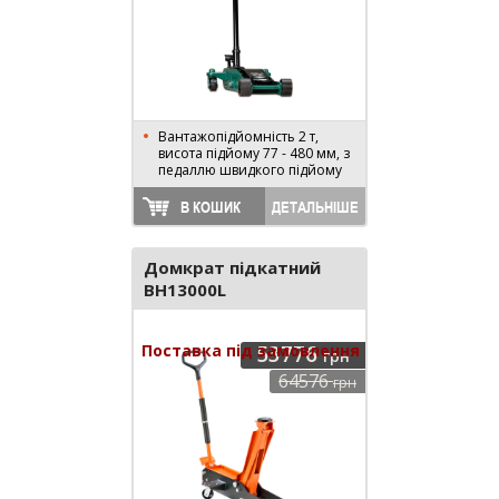
Вантажопідйомність 2 т,
висота підйому 77 - 480 мм, з
педаллю швидкого підйому
В КОШИК
ДЕТАЛЬНІШЕ
Домкрат підкатний
BH13000L
Поставка під замовлення
53776
грн
64576
грн