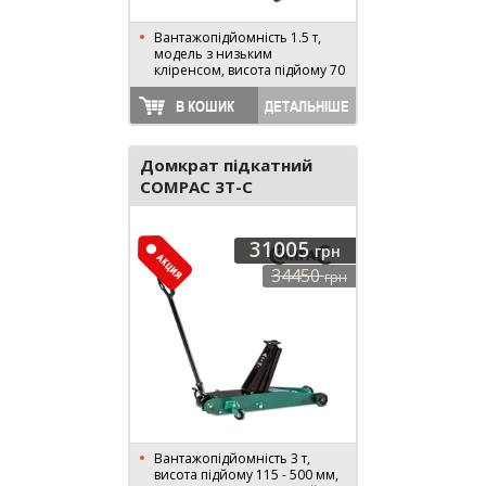
Вантажопідйомність 1.5 т,
модель з низьким
кліренсом, висота підйому 70
- 610 мм
В КОШИК
ДЕТАЛЬНІШЕ
Домкрат підкатний
COMPAC 3T-C
31005
грн
34450
грн
Вантажопідйомність 3 т,
висота підйому 115 - 500 мм,