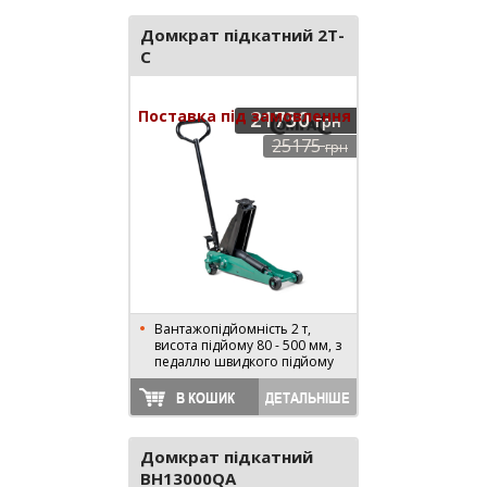
Домкрат підкатний 2T-
C
Поставка під замовлення
21730
грн
25175
грн
Вантажопідйомність 2 т,
висота підйому 80 - 500 мм, з
педаллю швидкого підйому
В КОШИК
ДЕТАЛЬНІШЕ
Домкрат підкатний
BH13000QA