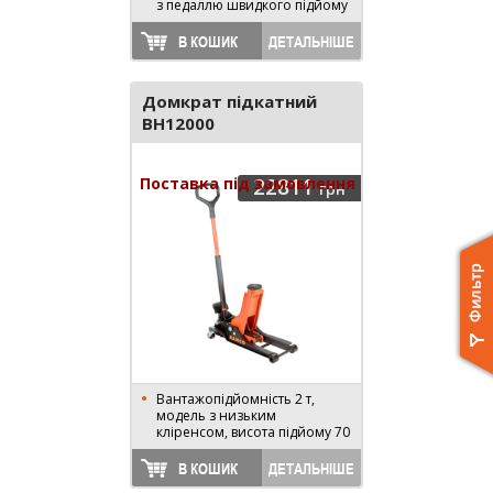
з педаллю швидкого підйому
В КОШИК
ДЕТАЛЬНІШЕ
Домкрат підкатний
BH12000
Поставка під замовлення
22811
грн
Вантажопідйомність 2 т,
модель з низьким
кліренсом, висота підйому 70
- 490 мм
В КОШИК
ДЕТАЛЬНІШЕ