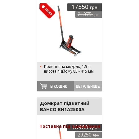
17550
грн
21375
грн
Полегшена модель, 1.5 т,
висота підйому 85 - 415 мм
В КОШИК
ДЕТАЛЬНІШЕ
Домкрат підкатний
BAHCO BH1A2500A
Поставка під замовлення
18900
грн
29250
грн