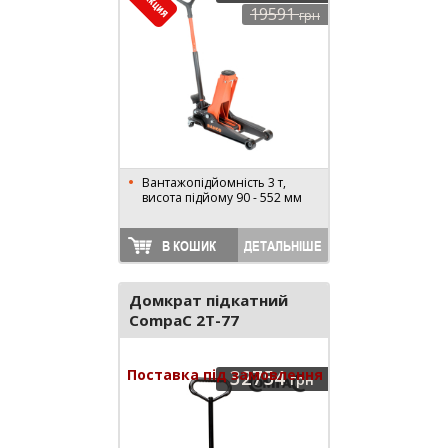
19591
грн
Вантажопідйомність 3 т,
висота підйому 90 - 552 мм
В КОШИК
ДЕТАЛЬНІШЕ
Домкрат підкатний
CompaC 2T-77
Поставка під замовлення
32754
грн