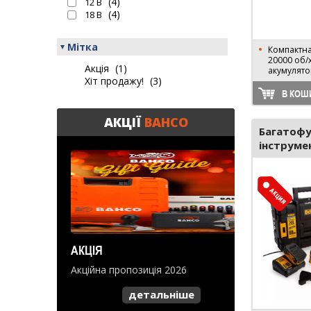
(4)
12 В
(4)
18 В
Мітка
Компактна 
20000 об/х
Акція
(1)
акумулят
Хіт продажу!
(3)
В КОШ
АКЦІЇ
BAHCO
Багатофу
інструме
АКЦІЯ
Акційна пропозиція 2026
детальніше