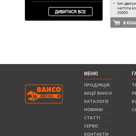
тип двигу
частота к
ДИВИТИСЯ ВСЕ
20000
В КОШ
МЕНЮ
Г
ПРОДУКЦIЯ
Т
АКЦІЇ BAHCO
П
КАТАЛОГИ
Б
НОВИНИ
С
СТАТТI
СЕРВIС
КОНТАКТИ