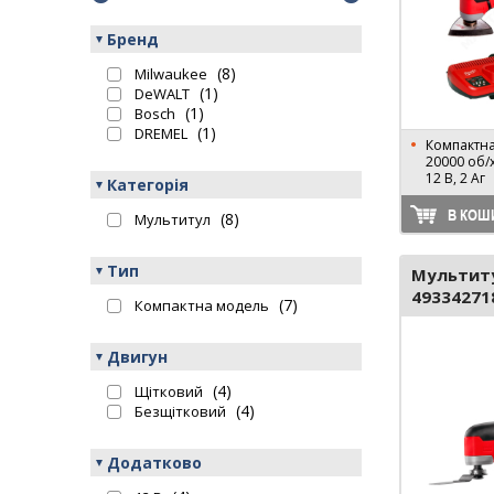
Бренд
(8)
Milwaukee
(1)
DeWALT
(1)
Bosch
(1)
DREMEL
Компактна 
20000 об/
12 В, 2 Аг
Категорія
В КОШ
(8)
Мультитул
Тип
Мультиту
49334271
(7)
Компактна модель
Двигун
(4)
Щітковий
(4)
Безщітковий
Додатково