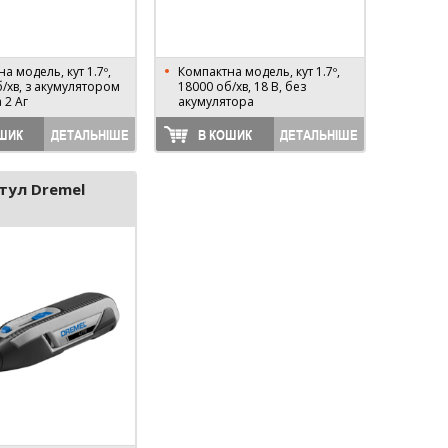
а модель, кут 1.7º,
Компактна модель, кут 1.7º,
/хв, з акумулятором
18000 об/хв, 18 В, без
а 2 Аг
акумулятора
ШИК
ДЕТАЛЬНІШЕ
В КОШИК
ДЕТАЛЬНІШЕ
тул Dremel