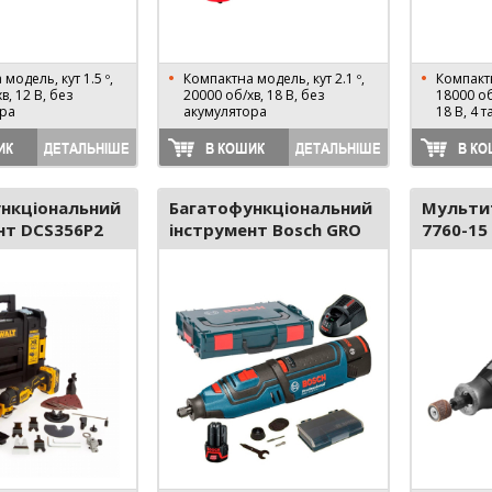
модель, кут 1.5 º,
Компактна модель, кут 2.1 º,
Компактн
в, 12 В, без
20000 об/хв, 18 В, без
18000 об
ора
акумулятора
18 В, 4 т
ИК
ДЕТАЛЬНІШЕ
В КОШИК
ДЕТАЛЬНІШЕ
В КО
нкціональний
Багатофункціональний
Мульти
нт DCS356P2
інструмент Bosch GRO
7760-15
10,8 V-LI