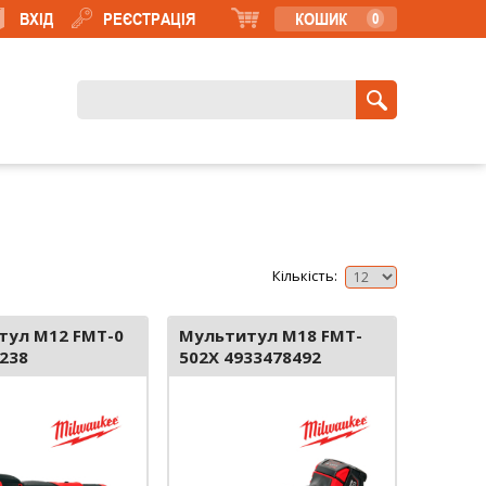
ВХІД
РЕЄСТРАЦІЯ
КОШИК
0
Кількість:
тул M12 FMT-0
Мультитул M18 FMT-
238
502X 4933478492