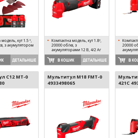
модель, кут 1.5 º,
Компактна модель, кут 1.8º,
Компактн
хв, з акумулятором
20000 об/хв, з
20000 об
акумуляторами 12 В, 4/2 Аг
акумуля
ИК
ДЕТАЛЬНІШЕ
В КОШИК
ДЕТАЛЬНІШЕ
В КО
л C12 MT-0
Мультитул M18 FMT-0
Мульти
80
4933498065
421C 49