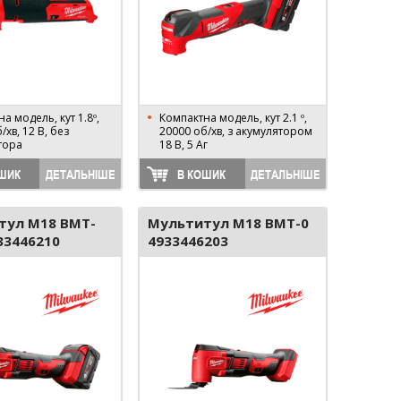
а модель, кут 1.8º,
Компактна модель, кут 2.1 º,
/хв, 12 В, без
20000 об/хв, з акумулятором
тора
18 В, 5 Аг
ШИК
ДЕТАЛЬНІШЕ
В КОШИК
ДЕТАЛЬНІШЕ
тул M18 BMT-
Мультитул M18 BMT-0
33446210
4933446203