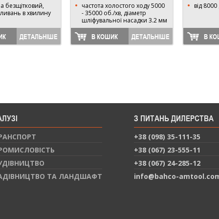
на безщітковий,
частота холостого ходу 5000
від 8000
оливань в хвилину
- 35000 об./хв, діаметр
шліфувальної насадки 3.2 мм
ИК
ДЕТАЛЬНІШЕ
В КОШИК
ДЕТАЛЬНІШЕ
В КО
АЛУЗІ
З ПИТАНЬ ДИЛЕРСТВА
РАНСПОРТ
+38 (098) 35-111-35
РОМИСЛОВІСТЬ
+38 (067) 23-555-11
УДІВНИЦТВО
+38 (067) 24-285-12
АДІВНИЦТВО ТА ЛАНДШАФТ
info@bahco-amtool.co