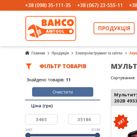
+38 (098) 35-111-35
+38 (067) 23-555-11
+38
ПРОДУКЦІЯ
Главная
Продукція
Електроінструмент та світло
Акум
МУЛЬТ
ФIЛЬТР ТОВАРIВ
Сортування:
Знайдено товарів:
11
Очистити
Мультиту
202B 493
Ціна (грн)
...
3465
35186