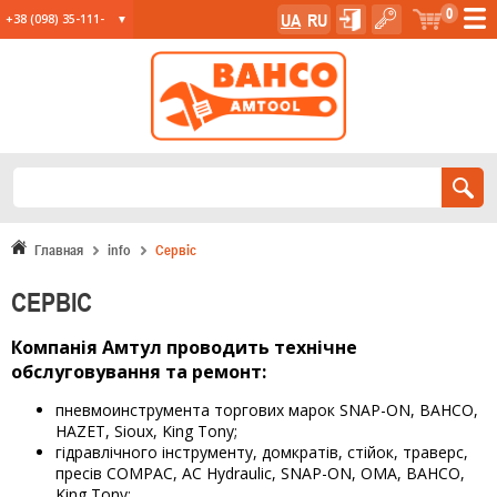
0
UA
RU
+38 (098) 35-111-
35
+38 (067) 23-555-
11
+38 (067) 24-285-
12
Главная
info
Сервіс
СЕРВIС
Компанія Амтул проводить технічне
обслуговування та ремонт:
пневмоинструмента торгових марок SNAP-ON, BAHCO,
HAZET, Sioux, King Tony;
гідравлічного інструменту, домкратів, стійок, траверс,
пресів COMPAC, AC Hydraulic, SNAP-ON, OMA, BAHCO,
King Tony;