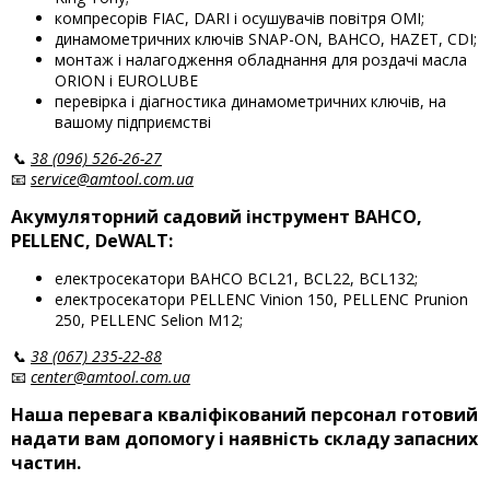
компресорів FIAC, DARI і осушувачів повітря OMI;
динамометричних ключів SNAP-ON, BAHCO, HAZET, CDI;
монтаж і налагодження обладнання для роздачі масла
ORION і EUROLUBE
перевірка і діагностика динамометричних ключів, на
вашому підприємстві
📞
38 (096) 526-26-27
📧
service@amtool.com.ua
Акумуляторний садовий інструмент BAHCO,
PELLENC, DeWALT:
електросекатори BAHCO BCL21, BCL22, BCL132;
електросекатори PELLENC Vinion 150, PELLENC Prunion
250, PELLENC Selion M12;
📞
38 (067) 235-22-88
📧
center@amtool.com.ua
Наша перевага кваліфікований персонал готовий
надати вам допомогу і наявність складу запасних
частин.