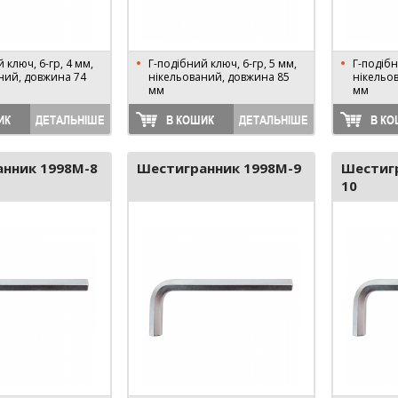
 ключ, 6-гр, 4 мм,
Г-подібний ключ, 6-гр, 5 мм,
Г-подібн
ний, довжина 74
нікельований, довжина 85
нікельо
мм
мм
ИК
ДЕТАЛЬНІШЕ
В КОШИК
ДЕТАЛЬНІШЕ
В КО
нник 1998M-8
Шестигранник 1998M-9
Шестиг
10