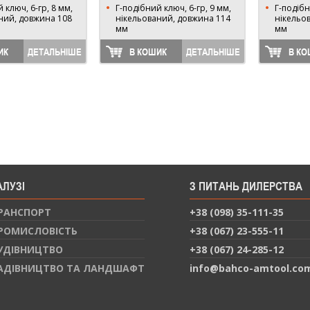
 ключ, 6-гр, 8 мм,
Г-подібний ключ, 6-гр, 9 мм,
Г-подібн
ний, довжина 108
нікельований, довжина 114
нікельо
мм
мм
ИК
ДЕТАЛЬНІШЕ
В КОШИК
ДЕТАЛЬНІШЕ
В КО
АЛУЗІ
З ПИТАНЬ ДИЛЕРСТВА
РАНСПОРТ
+38 (098) 35-111-35
РОМИСЛОВІСТЬ
+38 (067) 23-555-11
УДІВНИЦТВО
+38 (067) 24-285-12
АДІВНИЦТВО ТА ЛАНДШАФТ
info@bahco-amtool.co