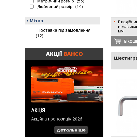
(56)
Метричний розмір
(14)
Дюймовий розмір
Мітка
Г-подібний
нікельова
Поставка під замовлення
мм
(12)
В КОШ
АКЦІЇ
BAHCO
Шестигра
АКЦІЯ
Акційна пропозиція 2026
детальніше