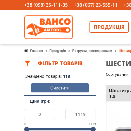
+38 (098) 35-111-35
+38 (067) 23-555-11
+38
ПРОДУКЦІЯ
Главная
Продукція
Викрутки, шестигранники
Шестиг
ШЕСТ
ФIЛЬТР ТОВАРIВ
Сортування:
Знайдено товарів:
118
Очистити
Шестигра
1.5
Ціна (грн)
...
0
1119