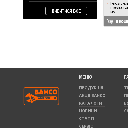
Г-подібний
нікельова
ДИВИТИСЯ ВСЕ
мм
В КОШ
МЕНЮ
Г
ПРОДУКЦIЯ
Т
АКЦІЇ BAHCO
П
КАТАЛОГИ
Б
НОВИНИ
С
СТАТТI
СЕРВIС