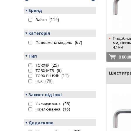
Бренд
(114)
Bahco
Категорія
Г-подібний
(67)
Подовжена модель
мм, нікел
47 мм
Тип
В КОШ
(25)
TORX®
(8)
TORX® TR
Шестигра
(11)
TORX PLUS®
(70)
HEX
Захист від іржі
(98)
Оксидування
(16)
Нікелювання
Додатково