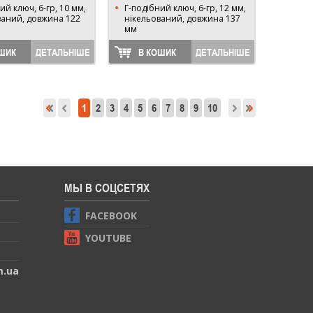
ий ключ, 6-гр, 10 мм,
Г-подібний ключ, 6-гр, 12 мм,
ваний, довжина 122
нікельований, довжина 137
мм
ШИК
ДЕТАЛЬНІШЕ
В КОШИК
ДЕТАЛЬНІШЕ
1
2
3
4
5
6
7
8
9
10
МЫ В СОЦСЕТЯХ
FACEBOOK
YOUTUBE
m.ua