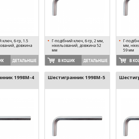
 ключ, 6-гр, 1.5
Г-подібний ключ, 6-гр, 2 мм,
Г-подібн
ьований, довжина
нікельований, довжина 52
мм, нік
мм
59 мм
ИК
ДЕТАЛЬНІШЕ
В КОШИК
ДЕТАЛЬНІШЕ
В КО
нник 1998M-4
Шестигранник 1998M-5
Шестиг