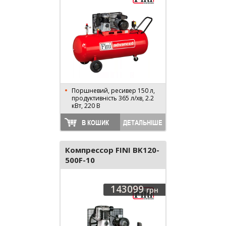
Поршневий, ресивер 150 л,
продуктивність 365 л/хв, 2.2
кВт, 220 В
В КОШИК
ДЕТАЛЬНІШЕ
Компрессор FINI BK120-
500F-10
BTTN901FNM871
143099
грн