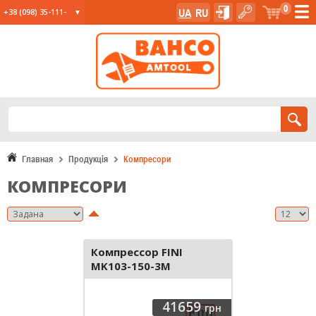
0
UA
RU
+38 (098) 35-111-
35
+38 (067) 23-555-
11
+38 (067) 24-285-
12
Главная
Продукція
Компресори
КОМПРЕСОРИ
Компрессор FINI
MK103-150-3M
BNHC504FNM509
41659
грн