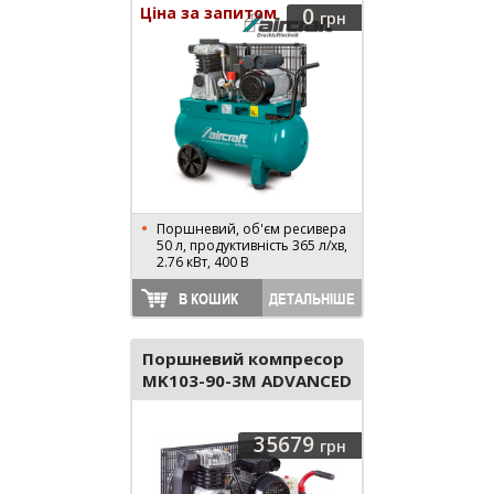
Ціна за запитом
0
грн
Поршневий, об'єм ресивера
50 л, продуктивність 365 л/хв,
2.76 кВт, 400 В
В КОШИК
ДЕТАЛЬНІШЕ
Поршневий компресор
MK103-90-3M ADVANCED
35679
грн