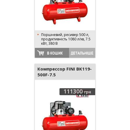
Поршневий, ресивер 500 л,
продуктивність 1080 л/хв, 7.5
кВт, 380 В
В КОШИК
ДЕТАЛЬНІШЕ
Компрессор FINI BK119-
500F-7.5
BRTN801FNM874
111300
грн