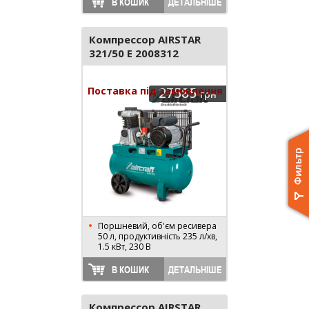
В КОШИК
ДЕТАЛЬНІШЕ
Компрессор AIRSTAR
321/50 E 2008312
Поставка під замовлення
27585
грн
Поршневий, об'єм ресивера
50 л, продуктивність 235 л/хв,
1.5 кВт, 230 В
В КОШИК
ДЕТАЛЬНІШЕ
Компрессор AIRSTAR