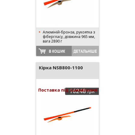
Алюміній-бронза, рукоятка з
фібергласу, довжина 965 мм,
вага 2890 г
В КОШИК
ДЕТАЛЬНІШЕ
Кірка NSB800-1100
Поставка під замовлення
16248
грн