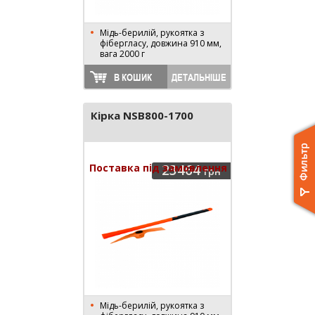
Мідь-берилій, рукоятка з
фібергласу, довжина 910 мм,
вага 2000 г
В КОШИК
ДЕТАЛЬНІШЕ
Кірка NSB800-1700
Поставка під замовлення
23464
грн
Мідь-берилій, рукоятка з