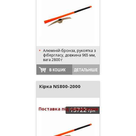
Алюміній-бронза, рукоятка з
фібергласу, довжина 965 мм,
вага 2800 г
В КОШИК
ДЕТАЛЬНІШЕ
Кірка NS800-2000
Поставка під замовлення
15722
грн