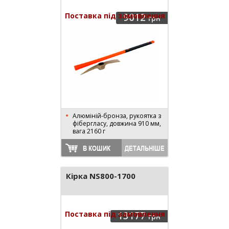
Поставка під замовлення
9012
грн
Алюміній-бронза, рукоятка з
фібергласу, довжина 910 мм,
вага 2160 г
В КОШИК
ДЕТАЛЬНІШЕ
Кірка NS800-1700
Поставка під замовлення
13177
грн