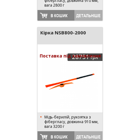
фібергласу, довжина 910 мм,
вага 2800 г
В КОШИК
ДЕТАЛЬНІШЕ
Кірка NSB800-2000
Поставка під замовлення
28751
грн
Мідь-берилій, рукоятка з
фібергласу, довжина 910 мм,
вага 3200 г
В КОШИК
ДЕТАЛЬНІШЕ