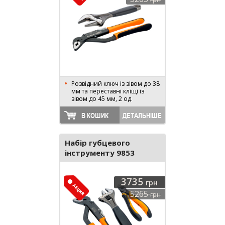
Розвідний ключ із зівом до 38
мм та переставні кліщі із
зівом до 45 мм, 2 од.
В КОШИК
ДЕТАЛЬНІШЕ
Набір губцевого
інструменту 9853
3735
грн
5265
грн