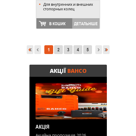
Для внутренних и внешних
стопорных колец
В КОШИК
ДЕТАЛЬНІШЕ
1
2
3
4
5
АКЦІЇ
BAHCO
АКЦІЯ
Акційна пропозиція 2026