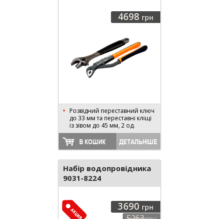
4698
грн
Розвідний переставний ключ
до 33 мм та переставні кліщі
із зівом до 45 мм, 2 од.
В КОШИК
ДЕТАЛЬНІШЕ
Набір водопровідника
9031-8224
3690
грн
5263
грн