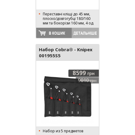
Переставні кліщі до 45 мм,
плоско/довгогубці 180/160
мм та бокорізи 160 мм, 4 од.
В КОШИК
ДЕТАЛЬНІШЕ
Набор Cobra® - Knipex
001955S5
8599
грн
9010
грн
Набор из 5 предметов