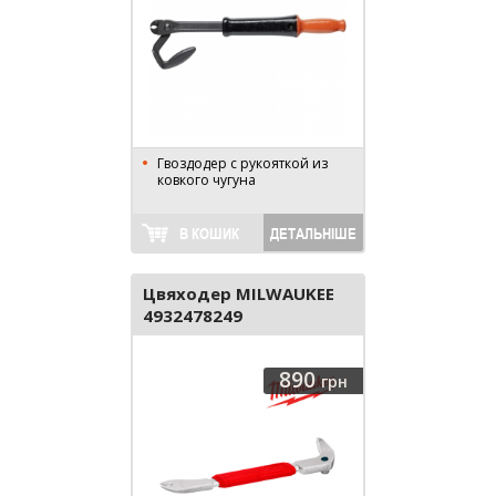
Гвоздодер с рукояткой из
ковкого чугуна
В КОШИК
ДЕТАЛЬНІШЕ
Цвяходер MILWAUKEE
4932478249
890
грн