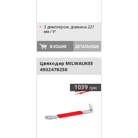
З димплером, довжина 227
мм / 9"
В КОШИК
ДЕТАЛЬНІШЕ
Цвяходер MILWAUKEE
4932478250
1039
грн