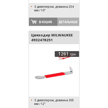
З димплером, довжина 254
мм / 10"
В КОШИК
ДЕТАЛЬНІШЕ
Цвяходер MILWAUKEE
4932478251
1261
грн
З димплером, довжина 305
мм / 12"