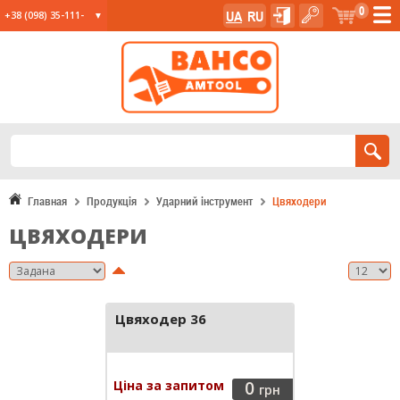
0
UA
RU
+38 (098) 35-111-
35
+38 (067) 23-555-
11
+38 (067) 24-285-
12
Главная
Продукція
Ударний інструмент
Цвяходери
ЦВЯХОДЕРИ
Цвяходер 36
Ціна за запитом
0
грн