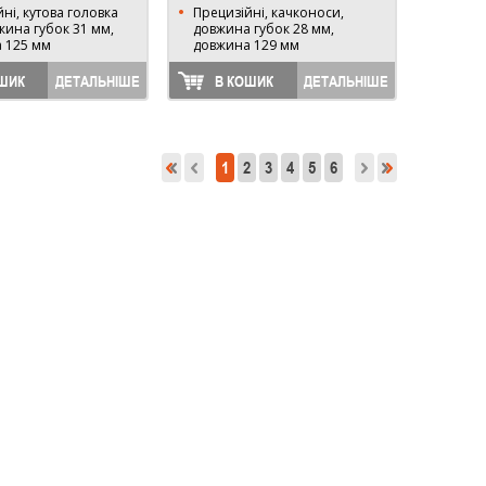
ні, кутова головка
Прецизійні, качконоси,
жина губок 31 мм,
довжина губок 28 мм,
 125 мм
довжина 129 мм
ШИК
ДЕТАЛЬНІШЕ
В КОШИК
ДЕТАЛЬНІШЕ
1
2
3
4
5
6