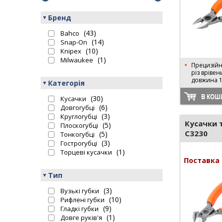
Бренд
(43)
Bahco
(14)
Snap-On
(10)
Knipex
(1)
Milwaukee
Прецизійн
різ врівен
довжина 
Категорія
В КОШ
(30)
Кусачки
(6)
Довгогубці
(3)
Круглогубці
Кусачки 
(5)
Плоскогубці
C3230
(5)
Тонкогубці
(3)
Гострогубці
(1)
Торцеві кусачки
Поставка 
Тип
(3)
Вузькі губки
(10)
Рифлені губки
(9)
Гладкі губки
(1)
Довге руків'я