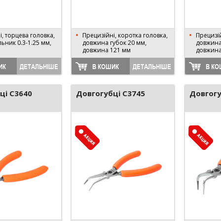
, торцева головка,
Прецизійні, коротка головка,
Прецизій
льник 0.3-1.25 мм,
довжина губок 20 мм,
довжина
довжина 121 мм
довжина
ИК
ДЕТАЛЬНІШЕ
В КОШИК
ДЕТАЛЬНІШЕ
В КО
ці C3640
Довгогубці C3745
Довгогу