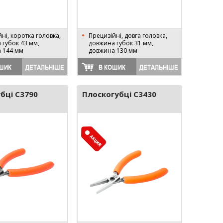
ні, коротка головка,
Прецизійні, довга головка,
 губок 43 мм,
довжина губок 31 мм,
 144 мм
довжина 130 мм
ШИК
ДЕТАЛЬНІШЕ
В КОШИК
ДЕТАЛЬНІШЕ
бці C3790
Плоскогубці C3430