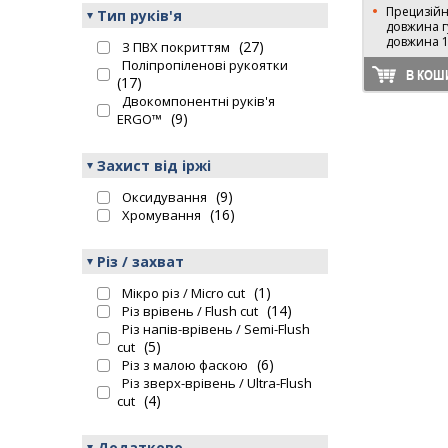
Прецизійні
Тип руків'я
довжина г
довжина 
(27)
З ПВХ покриттям
Поліпропіленові рукоятки
В КОШ
(17)
Двокомпонентні руків'я
(9)
ERGO™
Захист від іржі
(9)
Оксидування
(16)
Хромування
Різ / захват
(1)
Мікро різ / Micro cut
(14)
Різ врівень / Flush cut
Різ напів-врівень / Semi-Flush
(5)
cut
(6)
Різ з малою фаскою
Різ зверх-врівень / Ultra-Flush
(4)
cut
Додатково