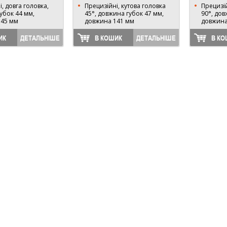
, довга головка,
Прецизійні, кутова головка
Прецизій
убок 44 мм,
45°, довжина губок 47 мм,
90°, дов
145 мм
довжина 141 мм
довжина
ИК
ДЕТАЛЬНІШЕ
В КОШИК
ДЕТАЛЬНІШЕ
В КО