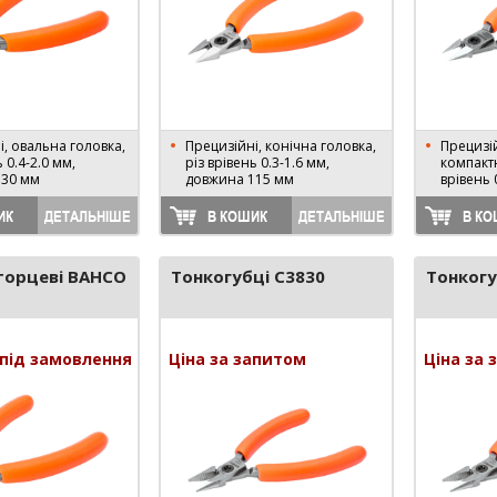
і, овальна головка,
Прецизійні, конічна головка,
Прецизій
ь 0.4-2.0 мм,
різ врівень 0.3-1.6 мм,
компактн
130 мм
довжина 115 мм
врівень 
ИК
ДЕТАЛЬНІШЕ
В КОШИК
ДЕТАЛЬНІШЕ
В КО
торцеві BAHCO
Тонкогубці C3830
Тонкогу
під замовлення
Ціна за запитом
Ціна за 